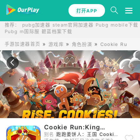
打开APP
打开APP
推荐：
pubg加速器
steam官网加速器
Pubg mobile下载
Pubg m国际服
碧蓝档案下载
手游加速器首页
游戏库
角色扮演
Cookie Run:
Cookie Run:Kingdom最新版
别名
跑跑姜饼人：王国 Cookie Run:Kingdom最新版