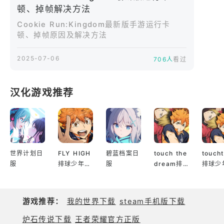
顿、掉帧解决方法
Cookie Run:Kingdom最新版手游运行卡
顿、掉帧原因及解决方法
2025-07-06
706人
看过
汉化游戏推荐
世界计划日
FLY HIGH
碧蓝档案日
touch the
touch
服
排球少年日
服
dream排
排球少
服
球少年韩服
服
游戏推荐：
我的世界下载
steam手机版下载
炉石传说下载
王者荣耀官方正版