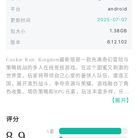
android
平台
2025-07-07
更新时间
1.38GB
包大小
6.12.102
版本
Cookie Run: Kingdom最新版是一款充满奇幻冒险与
策略挑战的多人在线竞技游戏。在这个甜蜜又刺激的
世界里，玩家将带领自己心爱的姜饼人队伍，建造王
国，展开激烈战斗，争夺资源与荣耀。游戏融合了角
色收集、塔防策略和RPG元素，玩法丰富多样，乐趣
无穷。
【展开】
游戏提供实时PVP对战，玩家可以组建最强战队，与
评分
全球对手一较高下。公平竞技环境，没有付费即可获
8.9
得优势，考验你的策略与操作。多样化的英雄姜饼人
5星