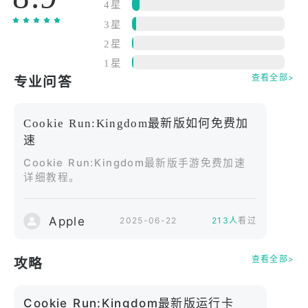
角色各具特色，拥有独特技能和强大羁绊，合理搭配
4星
团队阵容，才能在战斗中制胜。
3星
2星
除了刺激的战斗，游戏中还可以自由建造王国，打造
1星
专属家园。丰富的建筑和装饰物品让你的王国独一无
查看全部>
专业问答
二，探索地图解锁秘密，完成每日任务获取丰厚奖
励。游戏画面细腻，色彩明快，配以欢快的音效，带
Cookie Run:Kingdom最新版如何免费加
来沉浸式体验。
速
Cookie Run:Kingdom最新版手游免费加速
Cookie Run: Kingdom最新版不断更新新内容，新英
详细教程。
雄和活动层出不穷，保持游戏活力与新鲜感。无论你
是喜欢策略竞技，还是休闲养成，这款游戏都能满足
你的期待。立即加入这场甜蜜王国的冒险，成为顶尖
Apple
2025-06-22
213人
看过
姜饼人指挥官吧！
查看全部>
攻略
Cookie Run:Kingdom最新版运行卡