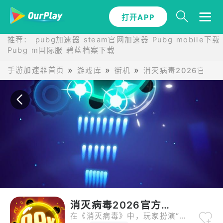
打开APP
打开APP
推荐：
pubg加速器
steam官网加速器
Pubg mobile下载
Pubg m国际服
碧蓝档案下载
手游加速器首页
游戏库
街机
消灭病毒2026官方正
消灭病毒2026官方正版
在《消灭病毒》中，玩家扮演“工作细胞”，通过发射弹幕消灭不断分裂的病毒，游戏以关卡制为核心，病毒能力随进度强化，飞机实力同步进化。游戏特色在于多样化的武器系统，玩家可通过升级射速、火力和副武器（如绿色能量炮、爆破导弹）应对不同病毒类型。例如，面对密集病毒群时，激光炮与跟踪导弹能高效清场；而病毒分裂时，电网或电锯则能有效封锁区域。此外，游戏内随机掉落的增益道具（如体力恢复、攻击力提升）为玩家增添策略深度。随着版本更新，最大关卡已提升至3395，火力等级达3295，玩家可体验更极致的挑战。无论是追求高分的硬核玩家，还是喜欢轻松闯关的休闲用户，都能在《消灭病毒》中找到属于自己的战斗节奏。