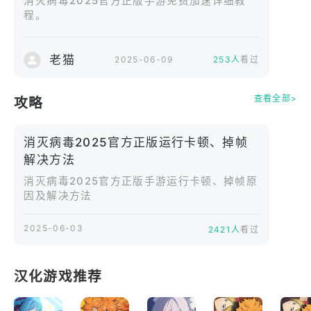
消灭病毒2025官方正版手游免费加速详细教
程。
抵御病毒的疯狂进攻
收集资源加固防御设施，建立坚固防线，阻挡病毒入
老猫
2025-06-09
253人
看过
侵基地。
升级战机武器系统与支援部队，快速消灭来袭病毒。
查看全部>
攻略
直面形态各异、能力特殊的变异病毒，有些病毒防御
极高，有些行动敏捷，极具挑战性。
消灭病毒2025官方正版运行卡顿、掉帧
解决方法
从空中发动致命打击
消灭病毒2025官方正版手游运行卡顿、掉帧原
因及解决方法
收集强力武器装备，提升射击精准度与伤害输出。
呼叫空中支援，对病毒密集区域进行轰炸，保护地面
2025-06-03
2421人
看过
幸存者。
通过完成任务解锁新关卡，不断提升等级，获取更多
资源奖励。
汉化游戏推荐
打造坚固的细胞防线