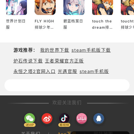
建设空中指挥基地，作为对抗病毒的核心据点，储备
世界计划日
FLY HIGH
碧蓝档案日
touch the
touch
资源，研发新武器。
服
排球少年日
服
dream排
排球少
升级基地防御系统，布置多重防线，抵御病毒的猛烈
服
球少年韩服
服
攻击。
与好友并肩作战，分享战斗策略，比拼消灭病毒的分
游戏推荐：
我的世界下载
steam手机版下载
数，赢取额外奖励。
炉石传说下载
王者荣耀官方正版
《消灭病毒 2026 官方正版》可免费下载游玩，部分
永恒之塔2官网入口
光遇官服
steam手机版
游戏道具可付费购买。若不想使用该功能，可在设备
设置中关闭应用内购买。快来加入这场惊心动魄的病
毒歼灭战，守护人类健康！
欢迎关注我们
关于我们
|
App下载
|
网站地图