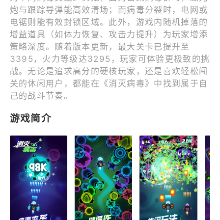
炮与跟踪导弹能高效清场；而病毒分裂时，电网或
电锯则能有效封锁区域。此外，游戏内随机掉落的
增益道具（如体力恢复、攻击力提升）为玩家增添
策略深度。随着版本更新，最大关卡已提升至
3395，火力等级达3295，玩家可体验更极致的挑
战。无论是追求高分的硬核玩家，还是喜欢轻松闯
关的休闲用户，都能在《消灭病毒》中找到属于自
己的战斗节奏。
游戏简介