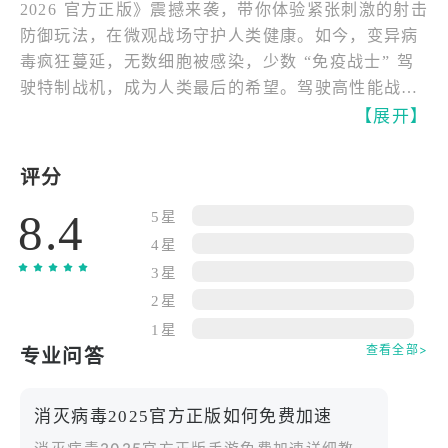
2026 官方正版》震撼来袭，带你体验紧张刺激的射击
防御玩法，在微观战场守护人类健康。如今，变异病
毒疯狂蔓延，无数细胞被感染，少数 “免疫战士” 驾
驶特制战机，成为人类最后的希望。驾驶高性能战
机，装备强力武器，升级火力配置，从空中向病毒发
【展开】
动攻击，抢夺珍贵资源，强化基地防御，击退一波又
一波的病毒攻势，将射击与生存玩法完美结合，畅享
评分
丰厚奖励！
8.4
5星
组建强力病毒剿灭小队
4星
3星
操控突击、狙击、爆破等不同定位的战机，每种都配
2星
备专属武器装备。
1星
利用战斗获得的资源升级装备，解锁更强大的武器，
查看全部>
专业问答
提升作战效率。
收集特殊道具，激活战机的独特技能，应对不同类型
消灭病毒2025官方正版如何免费加速
的病毒威胁。