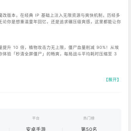
改版本，在经典 IP 基础上注入无限资源与爽快机制，历经多
无论你是想重温童年回忆，还是追求碾压级爽感，这里都能让你
升 10 倍，植物攻击力无上限，僵尸血量削减 90%！从埃
你体验「秒清全屏僵尸」的畅爽，每局战斗平均耗时压缩至 3
【展开】
倍，子弹穿透全屏且附带爆炸效果
阳光，额外召唤「阳光守卫者」协助防御
战攻击，每隔 10 秒释放范围眩晕
，大招召唤陨石毁灭全场！
平台
热门榜
安卓手游
第50名