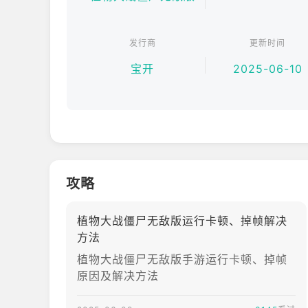
阳光无限：开局即送 10 万阳光，关卡内阳光自动增
发行商
更新时间
叶绿素狂飙：能量豆储量无限，随时触发植物大招清
僵尸工厂：自定义调节僵尸波数与类型，支持「10 
宝开
2025-06-10
无需肝资源，所有植物默认满级满阶，时装系统全解
【魔改玩法合集 创意无限】
僵尸炼狱模式：挑战「无限僵尸潮」，每存活 10 
植物战争：操控僵尸反推植物防线，使用「僵王博士
攻略
时空乱流：随机混搭各世界僵尸与植物，体验「海盗僵
【轻量化设计 适配所有设备】
植物大战僵尸无敌版运行卡顿、掉帧解决
采用优化引擎，低端机型也能流畅运行：
方法
支持「一键托管」自动战斗，解放双手
植物大战僵尸无敌版手游运行卡顿、掉帧
离线模式下仍可获取全额奖励，断网也能畅玩
原因及解决方法
界面简化操作，点击即可释放大招，手残党也能轻松