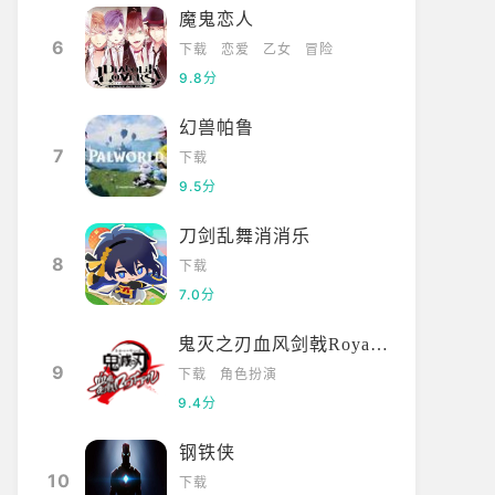
魔鬼恋人
6
下载
恋爱
乙女
冒险
9.8分
幻兽帕鲁
7
下载
9.5分
刀剑乱舞消消乐
8
下载
7.0分
鬼灭之刃血风剑戟Royale国际服
9
下载
角色扮演
9.4分
钢铁侠
10
下载