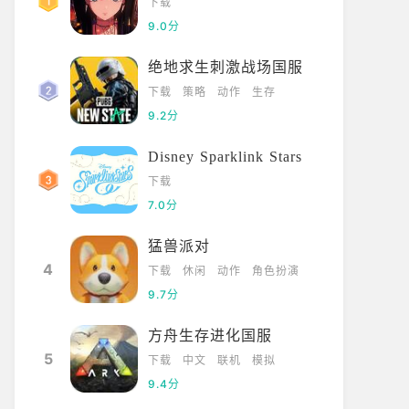
下载
9.0分
绝地求生刺激战场国服
下载
策略
动作
生存
9.2分
Disney Sparklink Stars
下载
7.0分
猛兽派对
4
下载
休闲
动作
角色扮演
9.7分
方舟生存进化国服
5
下载
中文
联机
模拟
9.4分