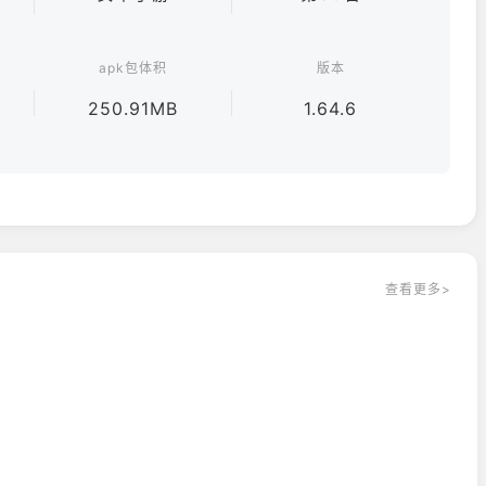
长无上限
apk包体积
版本
屏
倍速快进」，快速收割海量奖励
250.91MB
1.64.6
锁，随心搭配「彩虹豌豆」「黄金向日葵」等炫酷外观。
波解锁「超级武器」，如「轨道炮」「生化炸弹」
」专属技能摧毁植物园
尸 VS 未来植物」的错乱战场
查看更多>
上手