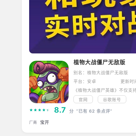
植物大战僵尸无敌版
别名：植物大战僵尸无敌版
平台：安卓
更新时间
官网
谷歌账号
8.7
分
“已有
62
条点评”
宝开
厂商