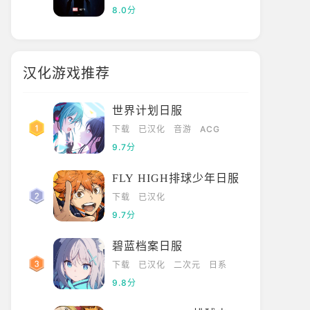
8.0分
汉化游戏推荐
世界计划日服
下载
已汉化
音游
ACG
9.7分
FLY HIGH排球少年日服
下载
已汉化
9.7分
碧蓝档案日服
下载
已汉化
二次元
日系
9.8分