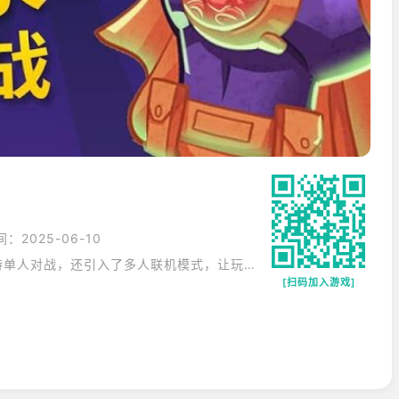
：2025-06-10
《植物大战僵尸英雄》不仅支持单人对战，还引入了多人联机模式，让玩家与朋友组队对抗僵尸军团。游戏中的“公会战斗”和“PVP模式”进一步增强了社交互动性。玩家可通过实时对决、团队协作等方式，体验合作与竞争的双重乐趣。此外，游戏还支持“社区互动”，玩家可分享卡组策略，共同探讨游戏奥秘。
[扫码加入游戏]