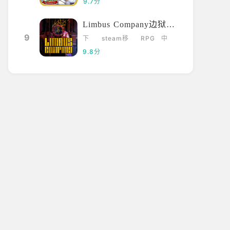
9.7分
Limbus Company边狱巴士
9
下
steam移
RPG
中
载
植
文
9.8分