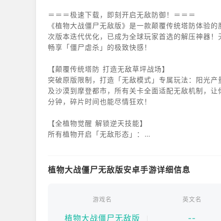
＝＝＝极速下载，即刻开启无敌防御！＝＝＝
《植物大战僵尸无敌版》是一款颠覆传统塔防体验的魔
次版本迭代优化，已成为全球玩家首选的解压神器！
畅享「僵尸虐杀」的极致快感！
【颠覆传统塔防 打造无敌草坪战场】
突破原版限制，打造「无敌模式」专属玩法：阳光产量提
及沙漠到摩登都市，所有关卡全面适配无敌机制，让
分钟，碎片时间也能尽情狂欢！
【全植物觉醒 解锁逆天技能】
所有植物开启「无敌形态」：
豌豆射手：进化为「加特林豌豆王」，攻速提升 5 
向日葵：升级为「光能核心」，每秒自动生产 50 
植物大战僵尸无敌版安卓手游详细信息
坚果墙：觉醒为「末日堡垒」，免疫所有伤害并反弹近
更有隐藏植物「时空仙人掌」登场，普攻可冻结时间
游戏名
英文名
植物大战僵尸无敌版
--
【无限资源系统 解压式养成】