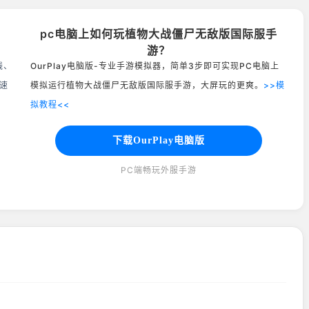
pc电脑上如何玩植物大战僵尸无敌版国际服手
游？
线、
OurPlay电脑版-专业手游模拟器，简单3步即可实现PC电脑上
速
模拟运行植物大战僵尸无敌版国际服手游，大屏玩的更爽。
>>模
拟教程<<
下载OurPlay电脑版
PC端畅玩外服手游