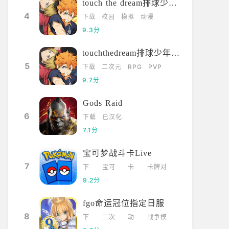
touch the dream排球少年韩服
4
下载
校园
模拟
动漫
9.3分
touchthedream排球少年日服
5
下载
二次元
RPG
PVP
9.7分
Gods Raid
6
下载
已汉化
7.1分
宝可梦战斗卡Live
7
下
宝可
卡
卡牌对
载
梦
牌
战
9.2分
fgo命运冠位指定日服
8
下
二次
动
战争模
载
元
漫
拟