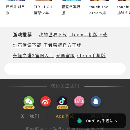
・登录 7 日赠送限定角色 “星语诗人”！
世界计划日
FLY HIGH
碧蓝档案日
touch the
touch
・新增 “元素秘境” 主线章节！
服
排球少年日
服
dream排
排球少
服
球少年韩服
服
・全新音乐关卡与挑战模式上线！
・一次性追加 15 个全新元素精灵！
游戏推荐：
我的世界下载
steam手机版下载
・提升人气 TOP5 精灵的属性与技能！
・新增元素能量石，可用于快速养成精灵！
炉石传说下载
王者荣耀官方正版
・推出超值三大特惠礼包！
永恒之塔2官网入口
光遇官服
steam手机版
・扩大好友协战等级范围，从 Lv200 提升至
Lv500！
・会员等级升级额外获得稀有道具！
・新增 “元素增幅” 功能（角色等级达到 80 级解
欢迎关注我们
锁）！
——————————————
推荐给这样的人！
・喜爱音乐节奏类游戏！
关于我们
|
App下载
|
网站地图
・想在碎片时间享受游戏乐趣！
OurPlay手游站 >
OurPlay手游站 >
・追求角色养成与收集的成就感！
版权所有©上海卓安信息科技有限公司