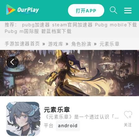
打开APP
打开APP
推荐：
pubg加速器
steam官网加速器
Pubg mobile下载
Pubg m国际服
碧蓝档案下载
手游加速器首页
游戏库
角色扮演
元素乐章
元素乐章
《元素乐章》是一个透过认识「人」的方式来学习「元素」的企划。该企划最初以拟人化插图与影片公开为起点，并于 2024 年 5 月出版了书籍《元素乐章 - 拟人化理解元素的世界（元素楽章 -拟人化でわかる元素の世界-）》。
关注
平台
android