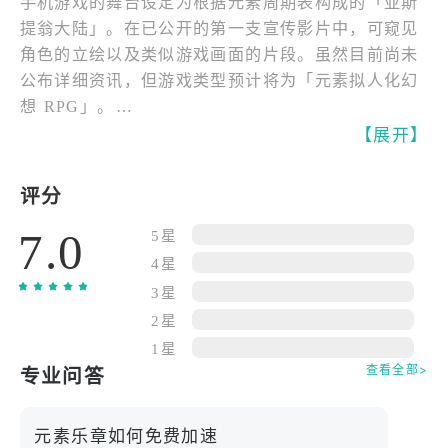
手机游戏的舞台设定为根据元素周期表构成的「亚斯
提翁大陆」。在已公开的第一支宣传影片中，可窥见
角色的立绘以及类似游戏画面的片段。虽然目前尚未
公布详细资讯，但游戏类型预计将为「元素拟人化幻
想 RPG」。
【展开】
\ 大型更新 Ver.3 登场！/，新增 “元素秘境” 新篇
章，游戏体验全面升级！现在下载即享新手福利，前
评分
100 级所需经验值减半！联动活动火热开启，限定角
7.0
色 “星语诗人” 登场，免费十连抽机会大放送！轻松
5星
休闲的音乐冒险，就从《元素乐章》开始！
4星
——————————————
3星
音乐节奏 × 元素养成 × 免费抽卡，＝沉浸式冒险体
2星
验！
1星
——————————————
查看全部>
专业问答
收集各种元素精灵，培养它们的能力，在音乐的世界
中展开冒险！实时节奏挑战，搭配元素组合策略，打
元素乐章如何免费加速
造专属的冒险乐章！独立工作室 “旋律工坊” 倾心打