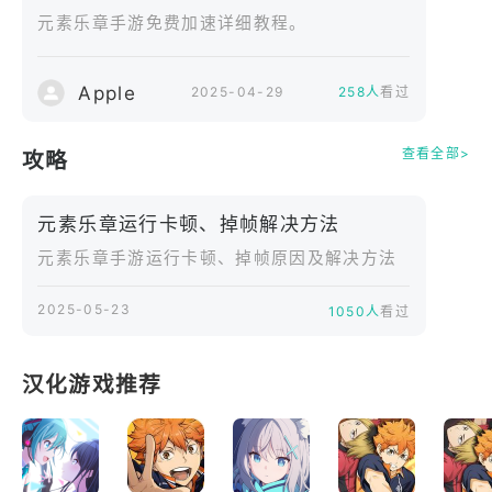
元素乐章手游免费加速详细教程。
造的首款作品！
◆游戏的特征
・即时节奏互动系统，跟随节拍释放元素技能！
Apple
2025-04-29
258人
看过
・简单直观的操作设计，轻松上手畅玩！
・通关奖励可兑换丰富抽卡机会！
查看全部>
攻略
・温馨奇幻的故事剧情，探索元素世界的奥秘！
◆首次福利！
元素乐章运行卡顿、掉帧解决方法
登录满 7 日，必获联动限定角色 “星语诗人”！
◆超强四大联动进行中！
元素乐章手游运行卡顿、掉帧原因及解决方法
来自《绘梦之境》的 “彩墨精灵”，《时空旅馆》中的
2025-05-23
“时光守护者”，《森灵物语》的 “森之歌者”，《灵魂
1050人
看过
节拍》的 “节奏精灵” 强势参战！
◆官方网站限定！回馈活动进行中！
汉化游戏推荐
通过官方网站表单提交游戏建议，即可获得高级养成
材料！
（非官方网站提交无效）
◆Ver.3 新元素