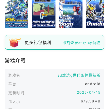
更多礼包福利
即刻登录ourplay领取
游戏介绍
游戏名
sd敢达g世代永恒最新版
android
平台
2025-04-15
更新时间
679.58MB
包大小