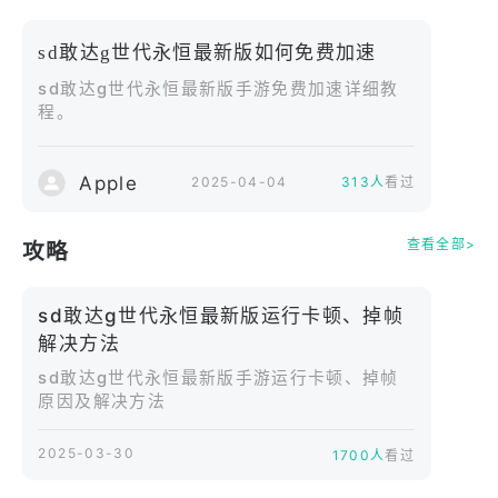
自由收集并培养历代敢达机体与驾驶员，通过开发与
进化系统不断强化战力，打造专属编成，应对越来越
sd敢达g世代永恒最新版如何免费加速
激烈的战场挑战。
sd敢达g世代永恒最新版手游免费加速详细教
程。
战略开发与成长。
通过战斗获取资源，进行机体研发、强化与解锁新路
线，让部队在不同纪元中持续成长。
Apple
2025-04-04
313人
看过
探索多重宇宙。
查看全部>
攻略
体验横跨多个作品的原创与经典剧情，在不断变化的
战局中做出选择，决定属于你的G世代永恒篇章。
sd敢达g世代永恒最新版运行卡顿、掉帧
解决方法
sd敢达g世代永恒最新版手游运行卡顿、掉帧
原因及解决方法
2025-03-30
1700人
看过