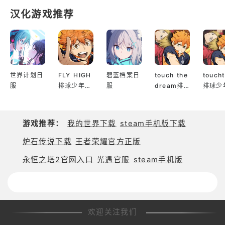
汉化游戏推荐
世界计划日
FLY HIGH
碧蓝档案日
touch the
touch
服
排球少年日
服
dream排
排球少
服
球少年韩服
服
游戏推荐：
我的世界下载
steam手机版下载
炉石传说下载
王者荣耀官方正版
永恒之塔2官网入口
光遇官服
steam手机版
欢迎关注我们