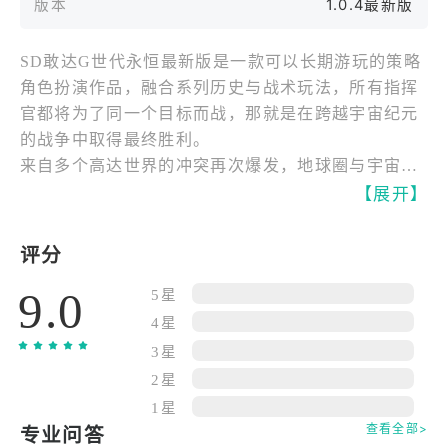
版本
1.0.4最新版
SD敢达G世代永恒最新版是一款可以长期游玩的策略
角色扮演作品，融合系列历史与战术玩法，所有指挥
官都将为了同一个目标而战，那就是在跨越宇宙纪元
的战争中取得最终胜利。
来自多个高达世界的冲突再次爆发，地球圈与宇宙势
力陷入无尽纷争，熟悉的机体与角色将重新集结，在
【展开】
战火中书写新的历史。
评分
谨慎应对每一次出击。
9.0
你的敌人不仅来自战场正面，也来自资源与判断失
5星
误。作为指挥官，你需要在回合制战斗中合理部署机
4星
体，利用地形与武装特性，击破敌方阵线，否则将被
3星
彻底压制。
2星
1星
组建属于你的部队。
查看全部>
专业问答