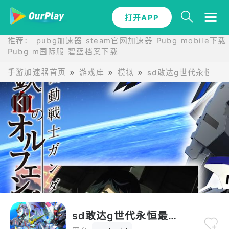
打开APP
打开APP
推荐：
pubg加速器
steam官网加速器
Pubg mobile下载
Pubg m国际服
碧蓝档案下载
手游加速器首页
游戏库
模拟
sd敢达g世代永恒最
sd敢达g世代永恒最新版