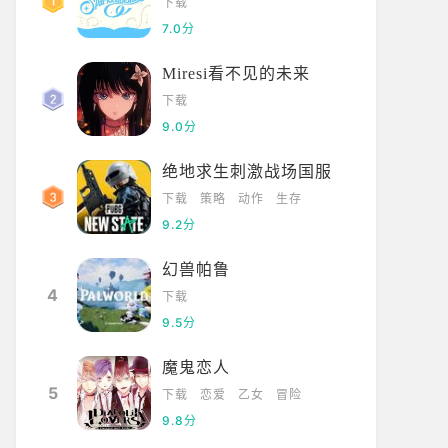
下载
7.0分
Miresi看不见的未来
下载
9.0分
绝地求生刺激战场国服
下载
策略
动作
生存
9.2分
幻兽帕鲁
4
下载
9.5分
魔鬼恋人
5
下载
恋爱
乙女
冒险
9.8分