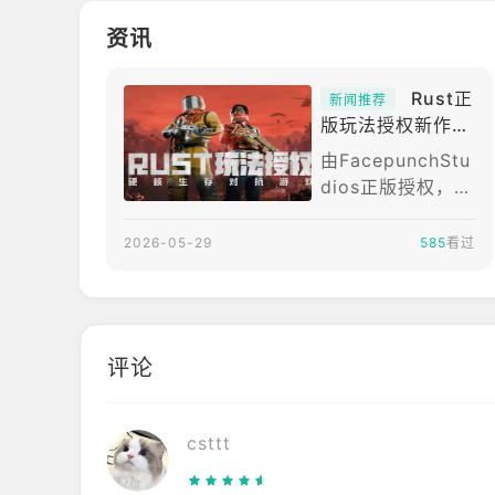
资讯
Rust正
新闻推荐
版玩法授权新作
《失控进化国服
由FacepunchStu
版》7月9日推出、
dios正版授权，腾
支援 PC / 手机跨
讯推出的《Rust》
平台游玩
全新玩法新作《失
2026-05-29
585
看过
控进化（原名：R
USTMobile）》
近日宣布，确认将
于2026年7月9日
评论
正式在中国推出，
将登陆PC及行动
装置平台。官方表
csttt
示，《失控进化》
是一款《Rust》正