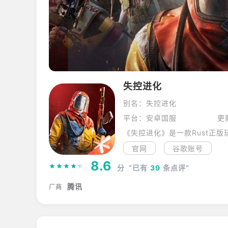
失控进化
别名：失控进化
平台：安卓国服
更
《失控进化》是一款Rust正
官网
谷歌账号
8.6
分
“已有
39
条点评”
腾讯
厂商