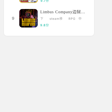
9.7分
Limbus Company边狱巴士
9
下
steam移
RPG
中
载
植
文
9.8分