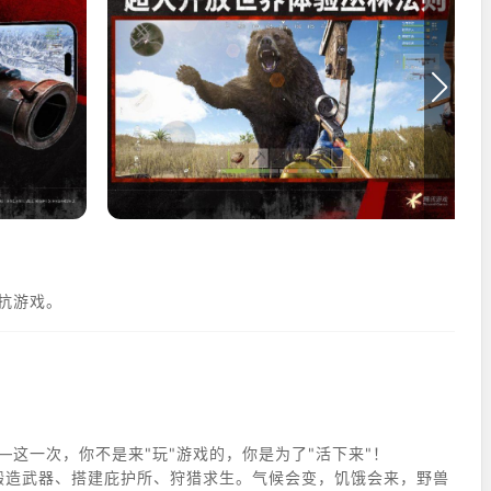
对抗游戏。
—这一次，你不是来"玩"游戏的，你是为了"活下来"！
锻造武器、搭建庇护所、狩猎求生。气候会变，饥饿会来，野兽