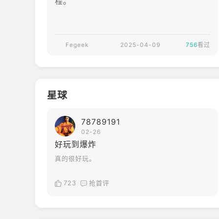
程。
Fegeek
2025-04-09
756
看过
星球
78789191
02-26
好玩到爆炸
真的很好玩。
723
抢首评