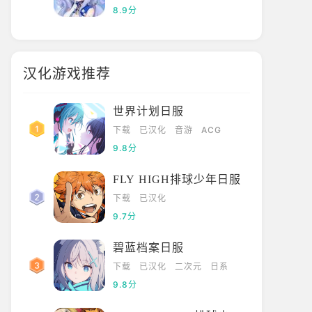
8.9分
汉化游戏推荐
世界计划日服
下载
已汉化
音游
ACG
9.8分
FLY HIGH排球少年日服
下载
已汉化
9.7分
碧蓝档案日服
下载
已汉化
二次元
日系
9.8分