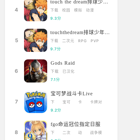
touch the dream排球少年韩服
4
下载
校园
模拟
动漫
9.3分
touchthedream排球少年日服
5
下载
二次元
RPG
PVP
9.7分
Gods Raid
6
下载
已汉化
7.1分
宝可梦战斗卡Live
7
下
宝可
卡
卡牌对
载
梦
牌
战
9.2分
fgo命运冠位指定日服
8
下
二次
动
战争模
载
元
漫
拟