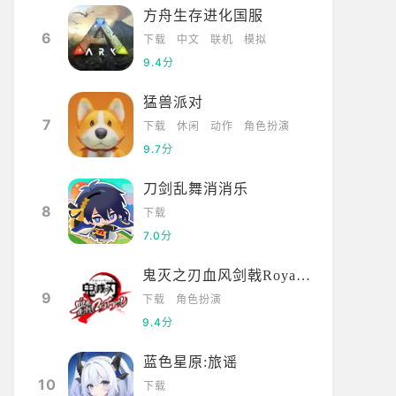
方舟生存进化国服
6
下载
中文
联机
模拟
9.4分
猛兽派对
7
下载
休闲
动作
角色扮演
9.7分
刀剑乱舞消消乐
8
下载
7.0分
鬼灭之刃血风剑戟Royale国际服
9
下载
角色扮演
9.4分
蓝色星原:旅谣
10
下载