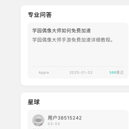
找到“汉化”按钮并点击；这时会出现OurPl
ay已支持该游戏汉化重启后即可生效的提
专业问答
示框，接着点击“汉化”不退出该页面，耐
心等待几秒，进度条100%后，点击汉化完
学园偶像大师如何免费加速
成的“
学园偶像大师手游免费加速详细教程。
Apple
2025-01-02
566
看过
星球
用户38515242
03-03