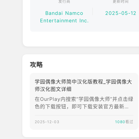
发行商
更新时间
Bandai Namco
2025-05-12
Entertainment Inc.
攻略
学园偶像大师简中汉化版教程_学园偶像大
师汉化图文详细
在OurPlay内搜索“学园偶像大师”并点击绿
色的下载按钮，即可下载安装官方最新版
本。下载完成后，学园偶像大师的图标上
有“支持汉化”标识，长按“导入应用”旁边的
2025-12-03
1080
看过
“学园偶像大师”小图标按钮，就会弹出游
戏相关辅助设置弹框，在弹框的底部可以