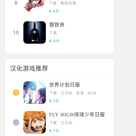
9
下载
角色扮演
9.4分
钢铁侠
10
下载
8.0分
汉化游戏推荐
世界计划日服
下载
已汉化
音游
ACG
9.7分
FLY HIGH排球少年日服
下载
已汉化
9.7分