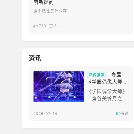
萌新提问！
这个感性是什么啊
770
3
资讯
寿屋
新闻推荐
《学园偶像大师》
秦谷美铃月之龟模
《学园偶像大师》
型预计2027年1月
「秦谷美铃月之龟
贩售
1/7比例模型」商
品介绍本商品出自
2026-07-14
99
看过
游戏《学园偶像大
师》，将前「Syn