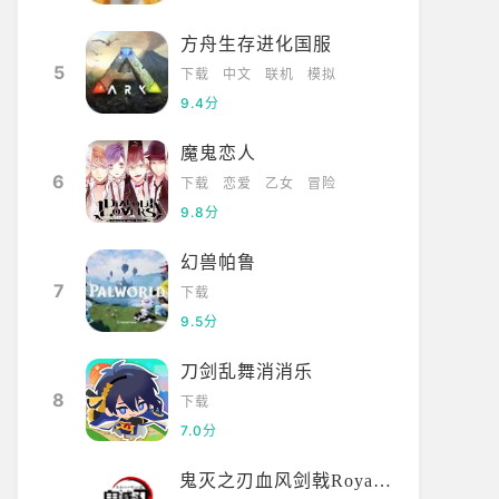
方舟生存进化国服
5
下载
中文
联机
模拟
9.4分
魔鬼恋人
6
下载
恋爱
乙女
冒险
9.8分
幻兽帕鲁
7
下载
9.5分
刀剑乱舞消消乐
8
下载
7.0分
鬼灭之刃血风剑戟Royale国际服