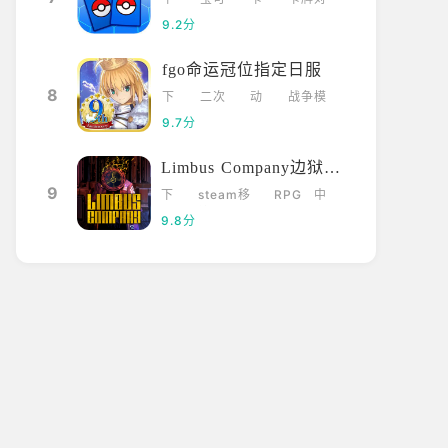
载
梦
牌
战
9.2分
fgo命运冠位指定日服
8
下
二次
动
战争模
载
元
漫
拟
9.7分
Limbus Company边狱巴士
9
下
steam移
RPG
中
载
植
文
9.8分