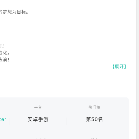
的梦想为目标。
吧！
变化。
表演！
【展开】
事将会展开。
成为顶级偶像为目标！
平台
热门榜
为游乐设施的游戏机。
ter
安卓手游
第50名
歌曲，受到了许多客户的支持。
现场！》 ”
olors》等作品，这是时隔六年的首部全新作品。