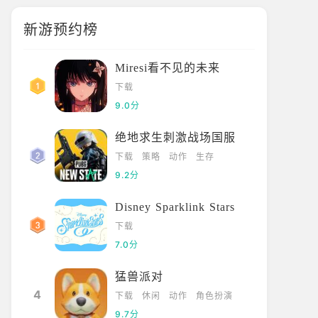
新游预约榜
Miresi看不见的未来
下载
9.0分
绝地求生刺激战场国服
下载
策略
动作
生存
9.2分
Disney Sparklink Stars
下载
7.0分
猛兽派对
4
下载
休闲
动作
角色扮演
9.7分