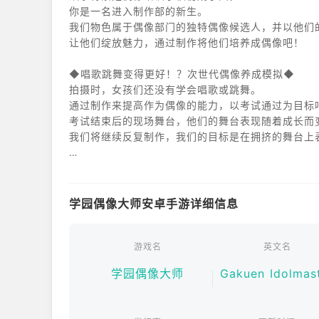
你是一名进入制作部的新生。
我们物色属于偶像部门的独特偶像候选人，并以他们
让他们绽放魅力，通过制作将他们培养成偶像吧！
◆唱歌跳舞变得更好！？次世代偶像养成模拟◆
拍摄时，女孩们还没有学会唱歌或跳舞。
通过制作来提高作为偶像的能力，以考试通过为目标
考试结束后的现场舞台，他们的舞台表现随着成长而
我们将继续反复制作，我们的目标是在拥挤的舞台上
◆“偶像”的成长就是“人”的成长◆
随着他们的制作的进行，你和偶像之间的一对一的故
作为偶像的弱点和隐藏的忧虑……
学园偶像大师安卓手游详细信息
作为制作人，与女孩们紧密合作，加深感情，共同以
◆什么是《偶像大师》系列◆
游戏名
英文名
这是一个偶像制作的游戏系列，于 2005 年开始作
学园偶像大师
Gakuen Idolmas
作为制作人培养偶像的游戏系统，以及独特的角色和
《偶像大师》《偶像大师灰姑娘女孩》《偶像大师百万
曾有《偶像大师 SideM》、《偶像大师 Shiny C