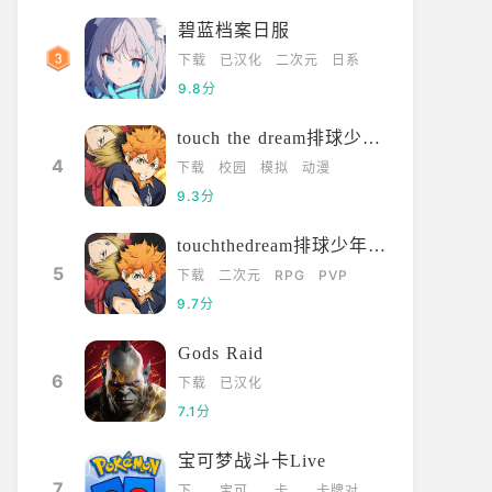
碧蓝档案日服
下载
已汉化
二次元
日系
9.8分
touch the dream排球少年韩服
4
下载
校园
模拟
动漫
9.3分
touchthedream排球少年日服
5
下载
二次元
RPG
PVP
9.7分
Gods Raid
6
下载
已汉化
7.1分
宝可梦战斗卡Live
7
下
宝可
卡
卡牌对