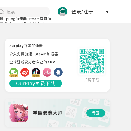
登录/注册
搜:
pubg加速器
steam官网加
器
Pubg mobile下载
Pubg m
际服
碧蓝档案下载
ourplay谷歌加速器
永久免费加速
Steam加速器
全球游戏爱好者自己的APP
扫码下载
OurPlay免费下载
学园偶像大师
专区