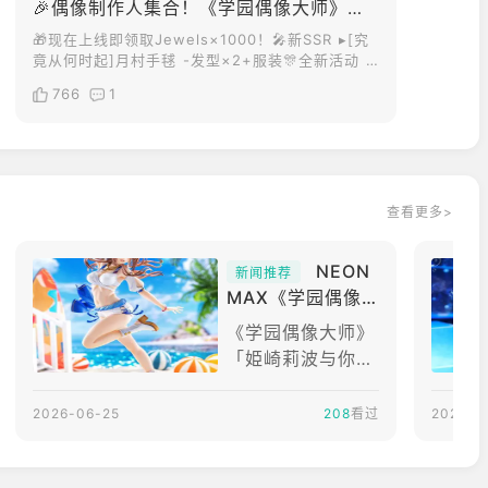
🎉偶像制作人集合！《学园偶像大师》更新啦！
🎁现在上线即领取Jewels×1000！🎤新SSR ▸[究
竟从何时起]月村手毬 -发型×2+服装🎊全新活动 ▸
月村手毬 好感度剧情step3✨支援卡 ▸SSR[是手毬
766
1
的专场呢、对吧]▸SR[太阳般的笑容、双双绽放] 💞
赶紧上线培养你的专属偶像，记录每一次闪耀瞬间
吧！
查看更多>
NEON
新闻推荐
MAX《学园偶像
大师》姫崎莉波
《学园偶像大师》
与你共度的湛蓝夏
「姫崎莉波与你共
日Ver.模型 预计2
度的湛蓝夏日Ver.
027年2月贩售
特典版1/7比例模
2026-06-25
208
看过
2026-0
型」商品介绍本商
品出自游戏《学园