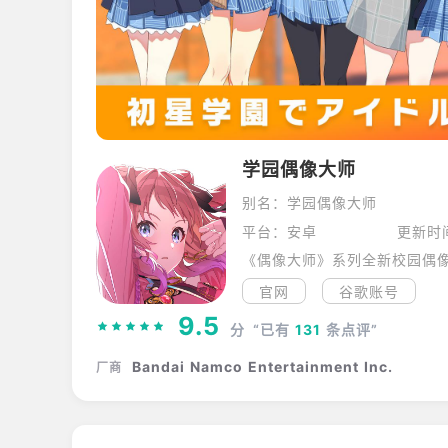
学园偶像大师
别名：学园偶像大师
平台：安卓
更新时间
官网
谷歌账号
9.5
分
“已有
131
条点评”
Bandai Namco Entertainment Inc.
厂商