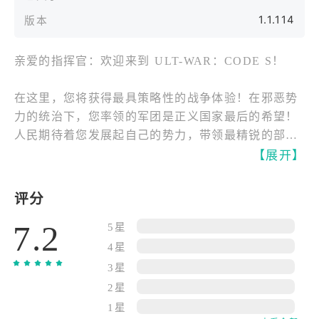
1.1.114
版本
亲爱的指挥官：欢迎来到 ULT-WAR：CODE S！
在这里，您将获得最具策略性的战争体验！在邪恶势
力的统治下，您率领的军团是正义国家最后的希望！
人民期待着您发展起自己的势力，带领最精锐的部队
和最精尖的机甲战胜敌军，重建世界秩序！
【展开】
为了取得和平，我们必须作战！
评分
游戏特色
7.2
5星
★发动战略战争★
4星
发动现代战略战争，集结多兵种作战！让热血点燃战
3星
斗，用360度的火力轰炸入侵的敌人！
2星
1星