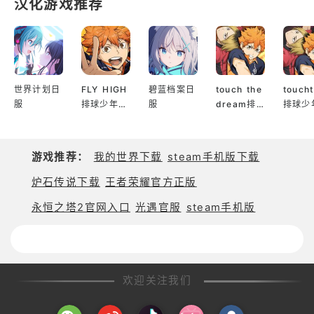
汉化游戏推荐
世界计划日
FLY HIGH
碧蓝档案日
touch the
touch
服
排球少年日
服
dream排
排球少
服
球少年韩服
服
游戏推荐：
我的世界下载
steam手机版下载
炉石传说下载
王者荣耀官方正版
永恒之塔2官网入口
光遇官服
steam手机版
欢迎关注我们