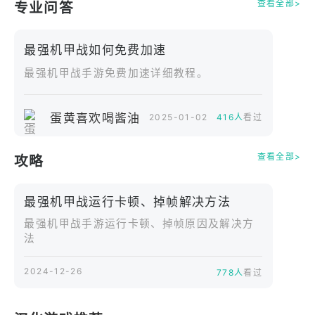
★自定义超级机甲★
查看全部>
专业问答
每个部队单位都有自己的超级机甲。锻造机甲组件，
强化你的超级武器！
最强机甲战如何免费加速
最强机甲战手游免费加速详细教程。
★建造牢不可破的堡垒★
收集大世界的资源，打造最强军事基地。
银行、油井、钢厂、医院……高度自由组合建筑，迅
蛋黄喜欢喝酱油
2025-01-02
416人
看过
速发展军事实力！
查看全部>
攻略
★训练强大的军队★
英雄招募：招募强大的英雄带队，装备专属芯片提升
最强机甲战运行卡顿、掉帧解决方法
战力，享受超高的英雄与士兵搭配的自由度！
部队训练：训练坦克、轰炸机、装甲车和步兵部队，
最强机甲战手游运行卡顿、掉帧原因及解决方
法
建立独属于你的王牌军队！
2024-12-26
778人
看过
★建立强大的联盟★
与来自世界各地的玩家结盟，共同战斗！带领你们的
军队赢得至高无上的荣耀！