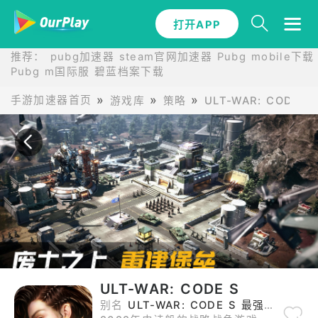
打开APP
打开APP
推荐：
pubg加速器
steam官网加速器
Pubg mobile下载
Pubg m国际服
碧蓝档案下载
手游加速器首页
游戏库
策略
ULT-WAR: CODE S
ULT-WAR: CODE S
别名
ULT-WAR: CODE S 最强机甲战