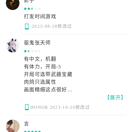
影子
打发时间游戏
2023-08-28修改过
驱鬼张天师
有中文，机翻
有体力，开局-5
开局可选带武器宝藏
肉鸽只选属性
画面精细这点很好
【展开】
但总体玩法比较无聊
不知道为什么就是玩不起劲
HONOR
2023-10-26修改过
言