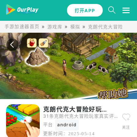
打开APP
手游加速器首页
游戏库
模拟
克朗代克大冒险
3
克朗代克大冒险好玩吗|评论
31条克朗代克大冒险玩家真实评论，从五星好评到一星差评全都有。
平台
android
关注
更新时间：
2025-05-14