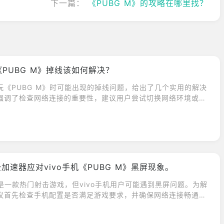
下一篇：
《PUBG M》的攻略在哪里找？
PUBG M》掉线该如何解决？
玩《PUBG M》时可能出现的掉线问题，给出了几个实用的解决
强调了检查网络连接的重要性，建议用户尝试切换网络环境或确
其次，提到了清理手机缓存和数据的方法，以优化游戏稳定性。
用户关注手机电量和温度，避免影响性能和网络表现。最后，建
新游戏和手机系统版本，以获得更好的游戏体验和更稳定的网络
通过这些简单而有效的措施，用户可以轻松解决华为手机玩《P
线的问题，畅享游戏乐趣。
免费加速器应对vivo手机《PUBG M》黑屏现象。
》是一款热门射击游戏，但vivo手机用户可能遇到黑屏问题。为解
议首先检查手机配置是否满足游戏要求，并确保网络连接畅通。
戏缓存和检查更新也是有效的解决方法。若问题仍存在，可尝试
ay免费加速器优化网络环境。遵循这些步骤，vivo手机用户应能顺