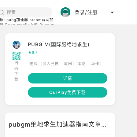
登录/注册
搜:
pubg加速器
steam官网加
器
Pubg mobile下载
Pubg m
际服
碧蓝档案下载
PUBG M(国际服绝地求生)
9.7
扫
吃鸡
多人竞技
联网
策略
动作
码
下
联机
多人在线
生存
高画质
沙盒
详情
载
多人
开放世界
射击
FPS
竞技
OurPlay免费下载
移植
枪战
steam移植
TPS
pubgm绝地求生加速器指南文章推荐