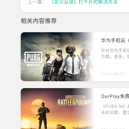
上一篇：
《实况足球》打不开的解决办法
相关内容推荐
华为手机玩《
针对华为手机
方案。首先，
保信号强度。
此外，还提醒
2024-03-07
议用户及时更
连接。总之，
UBG M》掉
OurPlay
《PUBG M
决此问题，建
此外，清理游
使用OurPl