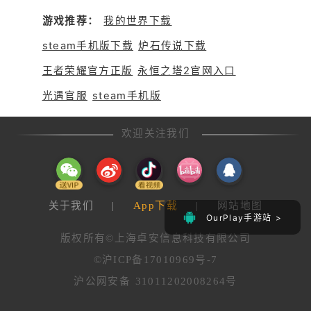
加速器等工具也能有效减少游戏
是有效的解决方法。若问题仍存
游戏推荐：
我的世界下载
卡顿，提升网络连接稳定性。玩
在，可尝试使用OurPlay免费加
家可按照官方指导，下载并注册
速器优化网络环境。遵循这些步
steam手机版下载
炉石传说下载
OurPlay账户，然后在应用中导
骤，vivo手机用户应能顺利登录
入《PUBG M》，从而享受更流
王者荣耀官方正版
永恒之塔2官网入口
并享受《PUBG M》的游戏乐
畅的游戏体验。通过这些方法，v
趣。
光遇官服
steam手机版
ivo手机用户能够更好地享受《P
UBG M》带来的刺激与乐趣。
欢迎关注我们
关于我们
|
App下载
|
网站地图
OurPlay手游站 >
版权所有©上海卓安信息科技有限公司
©沪ICP备17010969号-7
沪公网安备 31011202008264号