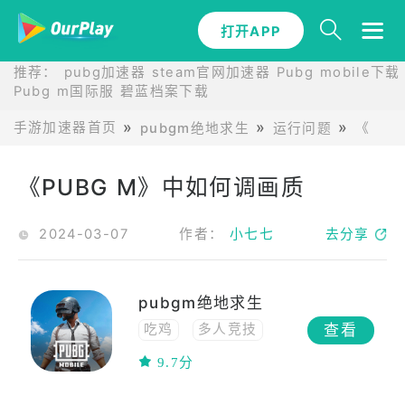
打开APP
推荐：
pubg加速器
steam官网加速器
Pubg mobile下载
Pubg m国际服
碧蓝档案下载
手游加速器首页
pubgm绝地求生
运行问题
《PU
《PUBG M》中如何调画质
2024-03-07
作者：
小七七
去分享
pubgm绝地求生
查看
吃鸡
多人竞技
联网
策略
9.7分
动作
联机
多人在线
生存