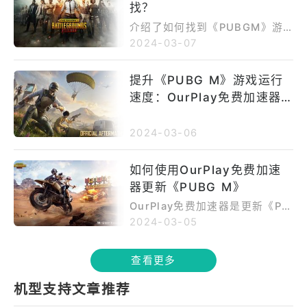
找？
介绍了如何找到《PUBGM》游
戏的攻略，并提供了五个步骤来
2024-03-07
帮助玩家找到并应用这些攻略。
首先，玩家需要明确自己在游戏
提升《PUBG M》游戏运行
中遇到的具体问题，以便有针对
速度：OurPlay免费加速器
性地寻找攻略。其次，玩家可以
利用搜索引擎在专门的游戏攻略
助您畅玩游戏
平台上找到大量的《PUBGM》
2024-03-06
攻略。在筛选攻略时，玩家应该
注意作者的信誉度、内容的详细
如何使用OurPlay免费加速
程度以及攻略的更新频率。找到
优质攻略后，玩家应该将其中的
器更新《PUBG M》
策略和技巧应用到实战中，并不
OurPlay免费加速器是更新《PU
断总结经验，根据实际情况进行
BG M》的利器。首先下载并注
2024-03-05
调整。最后，玩家可以加入《PU
册OurPlay，选择低延迟服务器
BGM》的社区，与其他玩家交流
连接。然后打开游戏，系统将自
心得，提高自己的游戏水平。
查看更多
动检查并更新。更新过程中，可
继续使用手机。完成后，重启游
机型支持文章推荐
戏享受新内容。OurPlay不仅节