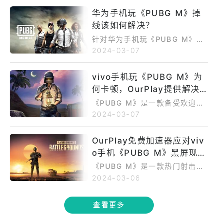
省时间，还提升游戏流畅度和稳
定性。赶快下载，畅快游戏吧！
华为手机玩《PUBG M》掉
线该如何解决？
针对华为手机玩《PUBG M》时
可能出现的掉线问题，给出了几
2024-03-07
个实用的解决方案。首先，强调
了检查网络连接的重要性，建议
vivo手机玩《PUBG M》为
用户尝试切换网络环境或确保信
何卡顿，OurPlay提供解决
号强度。其次，提到了清理手机
缓存和数据的方法，以优化游戏
方案。
《PUBG M》是一款备受欢迎的
稳定性。此外，还提醒用户关注
生存竞技射击游戏，玩家需收集
2024-03-07
手机电量和温度，避免影响性能
武器和装备，在广阔地图上与其
和网络表现。最后，建议用户及
他玩家竞技求存。vivo手机用户
OurPlay免费加速器应对viv
时更新游戏和手机系统版本，以
玩此游戏时可能遇到卡顿问题，
获得更好的游戏体验和更稳定的
o手机《PUBG M》黑屏现
这通常与硬件配置、网络状况、
网络连接。总之，通过这些简单
后台应用和游戏设置有关。为改
象。
《PUBG M》是一款热门射击游
而有效的措施，用户可以轻松解
善游戏体验，玩家可以采取一系
戏，但vivo手机用户可能遇到黑
2024-03-06
决华为手机玩《PUBG M》掉线
列措施，如优化手机性能、确保
屏问题。为解决此问题，建议首
的问题，畅享游戏乐趣。
稳定的网络连接、调整游戏设置
先检查手机配置是否满足游戏要
查看更多
以适应手机性能，甚至考虑升级
求，并确保网络连接畅通。此
手机硬件。此外，使用OurPlay
外，清理游戏缓存和检查更新也