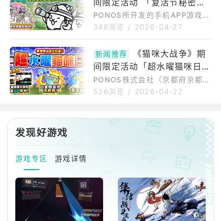
下设计旅馆「天成文旅-华山町餐
间限定活动 「复活节秘密好
0起举办期间限定纪念活动第2
酒馆」，推出联名限定套
弹。1亿1111万下载纪念活动期间
吃惊！」开跑
PONOS所开发的手机APP游戏
预定2026年5月11日（一）11:0
《猫咪大战争》现已开始举办期
348浏览
/
2026-04-27
0～6月1日（一）10:59活动内容
间限定活动「复活节秘密好吃
介绍培育角色的好机会来了，期
惊！」，详情请参考以下活动内
《猫咪大战争》期
间内升级和进化角色所需要的经
新闻推荐
文。「复活节秘密好吃惊！」活
验值变为平常的1/2。活动期间预
间限定活动「超水曜猫咪日」
动期间预定：2026年4月27日
定：2026年5
（一）11:00～5月11日（一）1
开跑
PONOS株式会社（京都府京都
0:59【以下内容为厂商提供资料
市）所开发的手机APP游戏《猫
526浏览
/
2026-04-22
原文】复活节限定稀有转蛋登
咪大战争》于今日举办期间限定
场！笼罩在春光明媚阳光下的限
活动「超水曜猫咪日」，到来一
定转蛋「复活节嘉年华」登场！
系列全新内容。「超水曜猫咪
把握机会把期间限定角色拿到手
发现好游戏
日」活动期间预定：2026年4月
吧！复活节限定关卡登场！游戏
22日（三）00:00～23:59超水
中会出现复活节期间限
曜猫咪日期间将推出以下特别的
游戏专区
游戏详情
活动内容：登入游戏就可获得白
金转蛋券、稀有券以及首领旗升
级和进化所有角色所需要的经验
值变为平常的1/2通过关卡就可获
得22个猫罐头，「喵喵纪念日」
登场奖励变更多