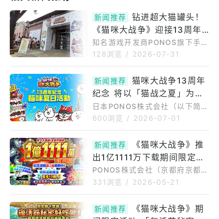
钻进超大猫罐头！
新闻推荐
《猫咪大战争》迎接13周年
在台举办限定「猫咪夏日庆
知名游戏开发商PONOS旗下手机
游戏《猫咪大战争》迎接13周
典」活动
128浏览
/
2026-07-31
年，今日起在台北举办期间限定
快闪活动「猫咪夏日庆典」。游
猫咪大战争13周年
新闻推荐
戏截至目前为止全球下载量已正
纪念 将以「猫战之夏」为主
式突破1亿1,110万次，繁体中文
版约占6.8％并持续成长。《猫咪
轴推出3波夏日限定活动
日本PONOS株式会社（以下简称
大战争》13周年「猫咪夏日庆
「PONOS」）旗下超人气手机游
600浏览
/
2026-07-01
典」今日登场《猫咪大战争》13
戏《猫咪大战争》自2015年在台
周年期间限定快闪活动「猫咪夏
推出繁体中文版以来（日文版自2
《猫咪大战争》推
日庆
新闻推荐
012年推出），凭借个性鲜明的
出1亿1111万下载期间限定纪
角色与独特世界观受到全球玩家
支持。为纪念游戏13周年，PON
念活动第 2 弹
PONOS株式会社（京都府京都
OS将于今夏以「猫战之夏」为主
市）所开发的手机APP游戏《猫
331浏览
/
2026-05-21
轴，推出3波夏日限定活动。官
咪大战争》，其全球累计下载次
方表示，活动将携手连锁粥品品
数已经突破1亿1111万。为此游戏
《猫咪大战争》期
牌「粥大福」与天成饭店集团旗
新闻推荐
将于2026年5月21日（四）11:0