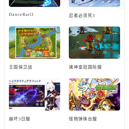
DanceRail3
忍者必须死3
王国保卫战
诸神皇冠国际服
崩坏3日服
怪物弹珠台服