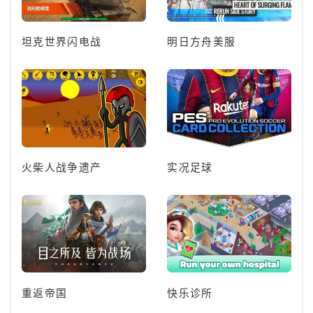
坦克世界闪电战
明日方舟美服
火柴人战争遗产
实况足球
重返帝国
快乐诊所