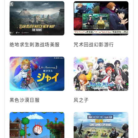
绝地求生刺激战场美服
咒术回战幻影游行
黑色沙漠日服
风之子