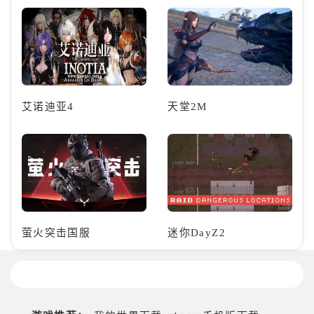
艾诺迪亚4
天堂2M
萤火突击国服
迷你DayZ2