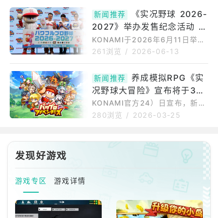
《实况野球 2026-
新闻推荐
2027》举办发售纪念活动 邀
请「浪花男子」藤原丈一郎站
KONAMI于2026年6月11日举办
了棒球游戏《实况野球2026-20
台
261浏览
/
2026-06-13
27（パワフルプロ野球2026-2
027）》发售纪念活动，邀请以
养成模拟RPG《实
新闻推荐
《实况野球》系列粉丝身分闻名
况野球大冒险》宣布将于3月
的藤原丈一郎（偶像团体「浪花
男子」成员），以及搞笑组合Un
26日在日本上市
KONAMI官方24）日宣布，新款
touchable成员山崎弘也、柴田
智慧型手机游戏《实况野球大冒
280浏览
/
2026-03-25
英嗣登台，分享自身与系列作品
险（暂译，パワプロアドベンチ
的回忆。活动一开始，来宾们谈
ャーズ）》已决定于3月26日
到各自与《实况野球》系列的相
（四）在日本正式开服。《实况
遇。藤原丈一郎表示，自己从小
发现好游戏
野球大冒险》是什么？本作是拥
学时期起，就在从事偶像活动之
有超过30年历史的《实况野球》
余
系列的手机游戏，玩家将在剑与
游戏专区
游戏详情
魔法的奇幻世界中，透过「成功
模式」与性格迥异的伙伴切磋琢
磨、共同成长，并挑战与强敌的
「战斗」。「成功模式」变得更