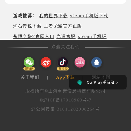
游戏推荐：
我的世界下载
steam手机版下载
炉石传说下载
王者荣耀官方正版
永恒之塔2官网入口
光遇官服
steam手机版
欢迎关注我们
关于我们
|
App下载
|
网站地图
OurPlay手游站 >
版权所有©上海卓安信息科技有限公司
©沪ICP备17010969号-7
沪公网安备 31011202008264号