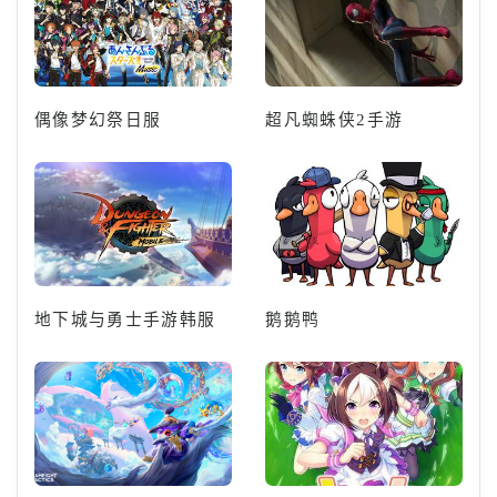
偶像梦幻祭日服
超凡蜘蛛侠2手游
地下城与勇士手游韩服
鹅鹅鸭