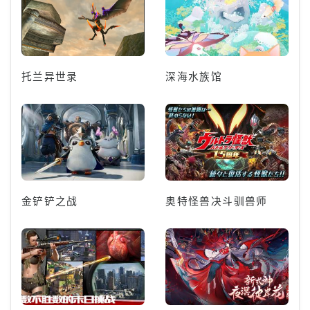
托兰异世录
深海水族馆
金铲铲之战
奥特怪兽决斗驯兽师