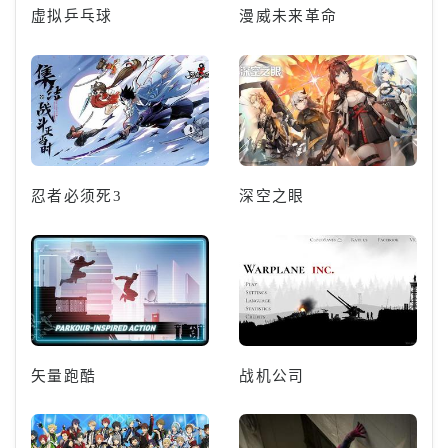
虚拟乒乓球
漫威未来革命
忍者必须死3
深空之眼
矢量跑酷
战机公司