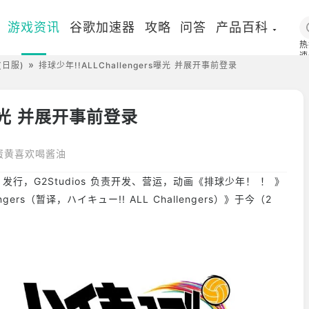
游戏资讯
谷歌加速器
攻略
问答
产品百科
热
速
(日服)
排球少年!!ALLChallengers曝光 并展开事前登录
国
s曝光 并展开事前登录
蛋黄喜欢喝酱油
发行，G2Studios 负责开发、营运，动画《排球少年！ ！ 》
ers（暂译，ハイキュー!! ALL Challengers）》于今（2