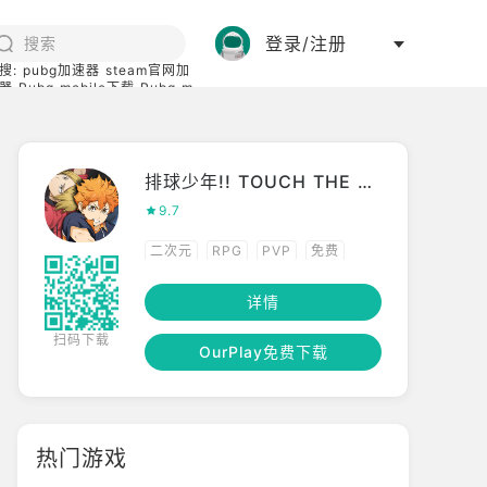
登录/注册
搜:
pubg加速器
steam官网加
器
Pubg mobile下载
Pubg m
际服
碧蓝档案下载
排球少年!! TOUCH THE DREAM(日服)
9.7
二次元
RPG
PVP
免费
联网
已汉化
详情
扫码下载
OurPlay免费下载
热门游戏