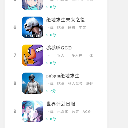
9.8分
绝地求生未来之役
6
下载
吃鸡
联机
中文
9.6分
鹅鹅鸭GGD
7
下
狼人
多人在
休
载
杀
线
闲
9.8分
pubgm绝地求生
8
下载
吃鸡
多人竞技
联网
9.7分
世界计划日服
9
下载
已汉化
音游
ACG
9.8分