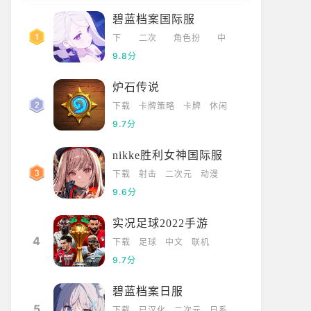
碧蓝档案国际服
下
二次
角色扮
中
载
元
演
文
9.8分
炉石传说
下载
卡牌策略
卡牌
休闲
9.7分
nikke胜利女神国际服
下载
射击
二次元
动漫
9.6分
实况足球2022手游
4
下载
足球
中文
联机
9.7分
碧蓝档案日服
5
下载
已汉化
二次元
日系