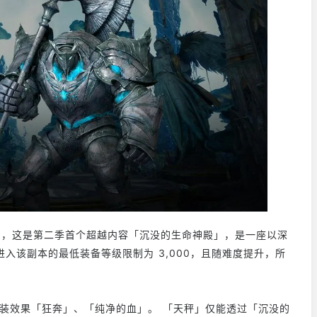
殿」，这是第二季首个超越内容「沉没的生命神殿」，是一座以深
入该副本的最低装备等级限制为 3,000，且随难度提升，所
套装效果「狂奔」、「纯净的血」。 「天秤」仅能透过「沉没的