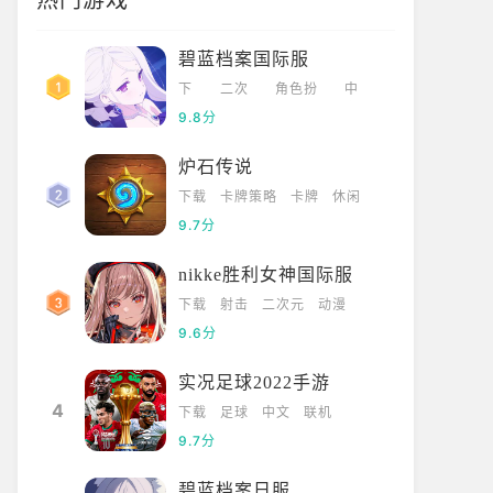
热门游戏
碧蓝档案国际服
下
二次
角色扮
中
载
元
演
文
9.8分
炉石传说
下载
卡牌策略
卡牌
休闲
9.7分
nikke胜利女神国际服
下载
射击
二次元
动漫
9.6分
实况足球2022手游
4
下载
足球
中文
联机
9.7分
碧蓝档案日服