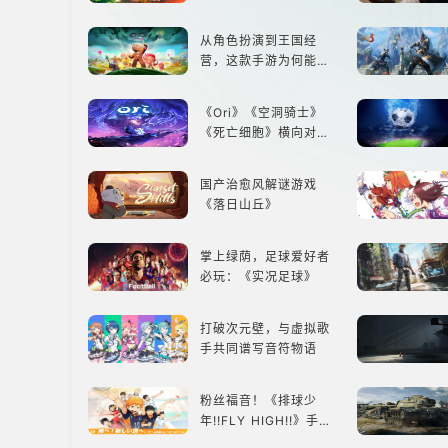
娱乐尽在手中！
从角色扮演到王国经
营，这款手游为何能俘
获玩家心？
《Ori》《空洞骑士》
《死亡细胞》横向对
比，不知道入手那个看
这里
国产治愈风解谜游戏
《落日山丘》
掌上绿荫，足球爱好者
必玩：《实况足球》
打破次元壁，与虚拟歌
手共同谱写音符物语
粉丝福音！《排球少
年!!FLY HIGH!!》手游
还原经典名场面