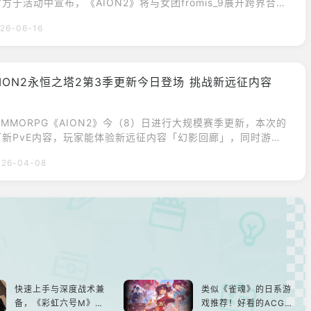
方于活动中宣布，《AION2》将与女团fromis_9展开跨界合
日新增主题时装、外观；游戏于7月1日将释出更新「Chapter
26-06-16
」，带来新职业「拳星」、新领地等内容。同时，官方预告将调
降订阅价格。NC于14日在首尔江西区饭店举办《AION2》线
AION2永恒之塔2第3季更新今日登场 挑战新远征内容
」
MMORPG《AION2》今（8）日进行大规模赛季更新，本次的
打新PvE内容，玩家能体验新远征内容「幻影回廊」，同时游戏
长加速与养成增益。《AION2》第三季今日登场，玩家可体验新
026-04-08
影回廊」，通关副本后，可获得能提升攻击力与防御力的守护者
相关道具「碎片：尤斯迪埃的痕迹」，同时能取得独特级与英雄
奖励。进入该远征副本所需的最低装备
快速上手与深度战术兼
类似《雀魂》的日系游
备，《彩虹六号M》是
戏推荐！好看的ACG看