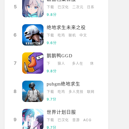
5
下载
已汉化
二次元
日系
9.8分
绝地求生未来之役
6
下载
吃鸡
联机
中文
9.6分
鹅鹅鸭GGD
7
下
狼人
多人在
休
载
杀
线
闲
9.8分
pubgm绝地求生
8
下载
吃鸡
多人竞技
联网
9.7分
世界计划日服
9
下载
已汉化
音游
ACG
9.7分