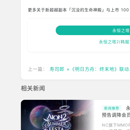
更多关于新超越副本「沉没的生命神殿」与上市 10
永恒之塔
永恒之塔2(韩服
上一篇：
寿司郎 ×《明日方舟：终末地》联动活动3/2登场 抢先释出主题包店＆门市资讯
相关新闻
永
新闻推荐
预告调降会
NC旗下MMOR