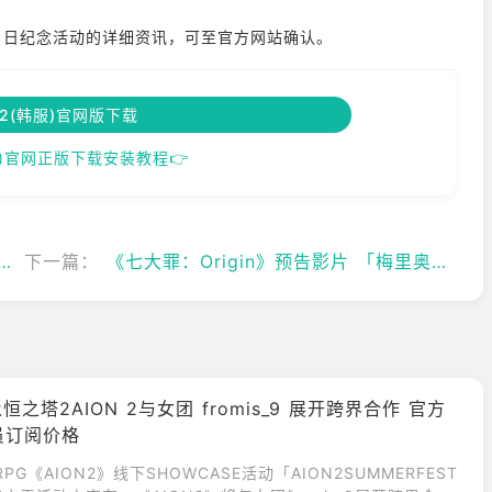
0 日纪念活动的详细资讯，可至官方网站确认。
2(韩服)官网版下载
)官网正版下载安装教程👉
下一篇：
《七大罪：Origin》预告影片 「梅里奥达斯」与「崔斯坦」等系列人气角色盛大重聚
恒之塔2AION 2与女团 fromis_9 展开跨界合作 官方
员订阅价格
PG《AION2》线下SHOWCASE活动「AION2SUMMERFEST