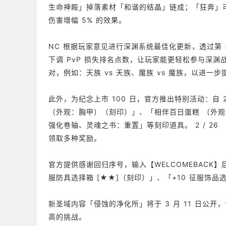
生命神殿」掉落素材「和谐的结晶」链成；「狂奔」可
伤害增幅 5% 的效果。
NC 根据玩家意见进行深渊系统最佳化更新，透过第 
下调 PvP 损失排名点数，让玩家能更轻松参与深
对，例如：天族 vs 天族、魔族 vs 魔族，以进一
此外，为纪念上市 100 日，官方推出特别活动：自 
（外观：胸甲）（刻印）」、「相伴百日蛋糕 （外
强化卷轴、灵魂之书：重置」等刻印道具。 2 / 26 （四
领取多种奖励。
官方提供感谢回归序号，输入【WELCOMEBACK】后
服防具选择箱 [★★]（刻印）」、「+10 征服饰品
新圣域内容「侵蚀的净化所」将于 3 月 11 日公开，
高的挑战。