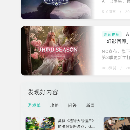
A」已落幕，官
作，在6月17
519浏览
/
20
1：沙霜之地
整会员制度并调
下SHOWCA
新闻推荐
「幻影回廊
NC宣布，旗下
第3季更新主
也强化角色成
963浏览
/
2
远征内容「幻
「尤斯迪埃」
级等高阶装备
发现好内容
游戏单
攻略
问答
新闻
类似《植物大战僵尸》
的卡牌策略游戏，休闲