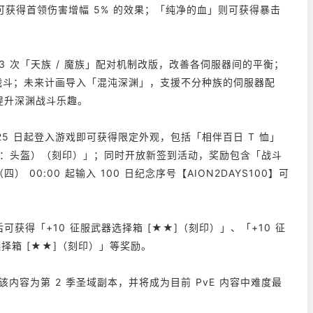
获得首领伤害增幅 5% 的效果；「纯净的血」则可获得暴击
3 次「天族 / 魔族」配对机制改版，改善各伺服器间的平衡；
渊战斗；未来计画导入「混沌深渊」，支援不分种族的伺服器配
步提升深渊战斗乐趣。
25 日起登入游戏即可获得限定外观，包括「相伴百日 T 恤」
观：头盔）（刻印）」；同时开放新签到活动，奖励包含「战斗
） 00:00 起输入 100 日纪念序号【AION2DAYS100】可
可获得「+10 征服武器选择箱 [★★]（刻印）」、「+10 征
选择箱 [★★]（刻印）」等奖励。
该内容为第 2 季圣域副本，并将成为目前 PvE 内容中难度最