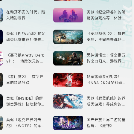
否值得入手？
板娘们等着你！
在动荡不安的时代，踏
类似《纪念碑谷》的解
入暗影世界
谜类游戏推荐：体验沉
浸式解谜，拾取遗失的
碎片
类似《FIFA足球》的足
《泰坦陨落 2》：操控
球类比赛推荐！快来赢
泰坦，主宰未来战场；
得世界冠军吧！
跑酷突袭，改写战斗格
局！
《赛马娘Pretty Derb
黑神话悟空：悟空携万
y》：一场跨次元的竞
钧之力归来，游戏界的
速之旅
东方巨兽，引爆全球期
待！
《看门狗2》：数字世
畅享篮球梦幻对决！
界的精彩狂欢
《NBA 2K24梦幻球
队》类似游戏精选
类似《INSIDE》的解
类似《碧蓝航线》的养
谜类游戏！快动起你的
成类游戏！养成你的梦
小脑筋来通关！
想！
类似《坦克世界闪击
国产开放世界二游的里
战》（WOTB）的军事
程碑：《原神》
类游戏推荐！快带上你