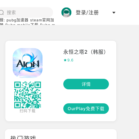
登录/注册
搜:
pubg加速器
steam官网加
器
Pubg mobile下载
Pubg m
际服
碧蓝档案下载
永恒之塔2（韩服）
9.6
详情
OurPlay免费下载
扫码下载