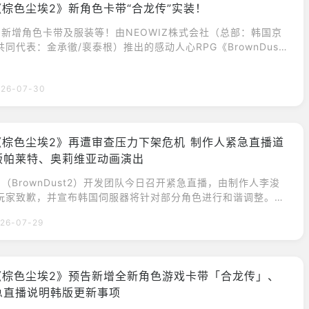
《棕色尘埃2》新角色卡带“合龙传”实装！
》新增角色卡带及服装等！由NEOWIZ株式会社（总部：韩国京
同代表：金承徹/裵泰根）推出的感动人心RPG《BrownDust
2026年7月30日（周四）新增角色卡带「合龙传」以及全新服
色卡带10《合龙传》更新在角色卡带中，你可以体验到角色们在
026-07-30
同的世界观和设定下的专属故事。本次新增的角色卡带10《合龙
一群武林少女在名为"龙恩
《棕色尘埃2》再遭审查压力下架危机 制作人紧急直播道
版帕莱特、奥莉维亚动画演出
（BrownDust2）开发团队今日召开紧急直播，由制作人李浚
玩家致歉，并宣布韩国伺服器将针对部分角色进行和谐调整。直
反应韩国玩家的不满情绪，质疑「身为成人却无法在自己国家玩
26-07-29
容」，反映出审查争议在韩国社群中的反弹。李浚熙制作人在直
次修改是为了符合南韩当地法律与游戏分级审查指南的要求，属
妥协。若不进行调整，游戏恐无法继续在韩国
《棕色尘埃2》预告新增全新角色游戏卡带「合龙传」、
急直播说明韩版更新事项