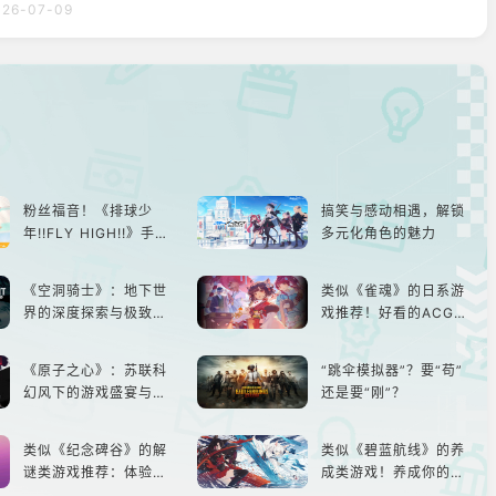
026-07-09
并向一直以来支持《棕色尘埃2》的玩家表达感谢。【以下内容
原文】《棕色尘埃2》3周年纪念于香港ACGHK2026首次启
2》登陆ACGHK，
粉丝福音！《排球少
搞笑与感动相遇，解锁
年!!FLY HIGH!!》手游
多元化角色的魅力
还原经典名场面
《空洞骑士》：地下世
类似《雀魂》的日系游
界的深度探索与极致冒
戏推荐！好看的ACG看
险
板娘们等着你！
《原子之心》：苏联科
“跳伞模拟器”？要“苟”
幻风下的游戏盛宴与瑕
还是要“刚”？
疵
类似《纪念碑谷》的解
类似《碧蓝航线》的养
谜类游戏推荐：体验沉
成类游戏！养成你的梦
浸式解谜，拾取遗失的
想！