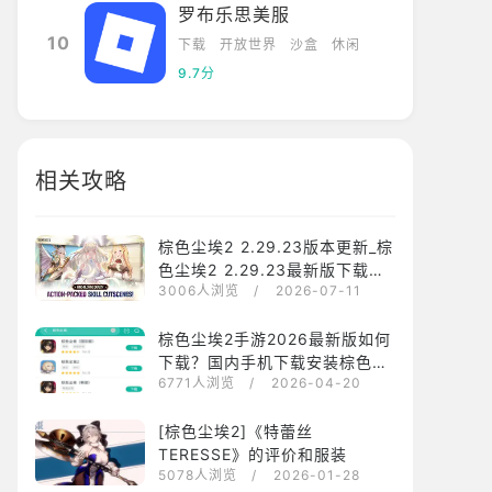
罗布乐思美服
10
下载
开放世界
沙盒
休闲
9.7分
相关攻略
棕色尘埃2 2.29.23版本更新_棕
色尘埃2 2.29.23最新版下载安
3006人浏览
/ 2026-07-11
装
棕色尘埃2手游2026最新版如何
下载？国内手机下载安装棕色尘
6771人浏览
/ 2026-04-20
埃2方法介绍
[棕色尘埃2]《特蕾丝
TERESSE》的评价和服装
5078人浏览
/ 2026-01-28