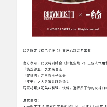
联名限定《棕色尘埃 2》冒汗心跳联名套餐
官方表示，此次特别结合《棕色尘埃 2》三位人气角
「悠丝缇亚」之未来白汤
「黎维塔」之白丸玉子汤头
「罗安」之大名家系豚骨汤头
玩家将可搭配美味料理、饮料，选择属于你的女神口
注意事项：
・一般店铺 & 美食街套餐内容相同，台北大巨蛋店 