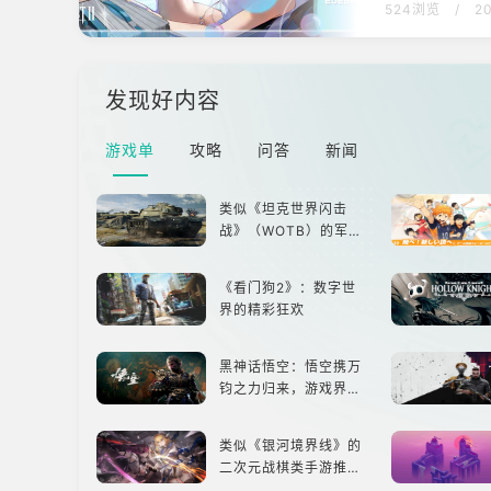
524浏览
/
2
近距离交流，
为厂商提供资料
航！《棕色尘埃
发现好内容
游戏单
攻略
问答
新闻
类似《坦克世界闪击
战》（WOTB）的军事
类游戏推荐！快带上你
最心爱的装备出发吧！
《看门狗2》：数字世
界的精彩狂欢
黑神话悟空：悟空携万
钧之力归来，游戏界的
东方巨兽，引爆全球期
待！
类似《银河境界线》的
二次元战棋类手游推
荐：极致策略，无限可