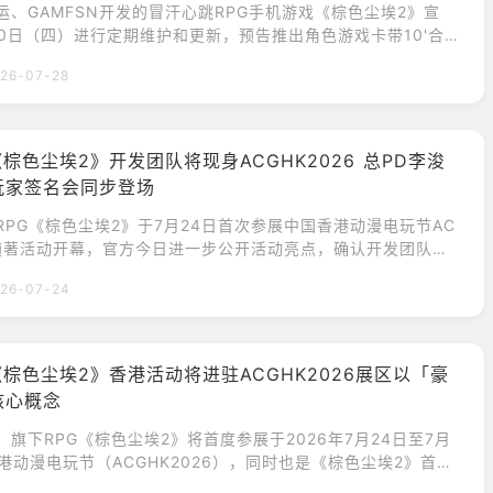
营运、GAMFSN开发的冒汗心跳RPG手机游戏《棕色尘埃2》宣
30日（四）进行定期维护和更新，预告推出角色游戏卡带10'合
继承者克蕾西亚等更新内容。此外，官方稍早则是在韩版官方You
26-07-28
进行了不在预定日程中的紧急直播，由开发PD李浚熙出席并亲自说
色尘埃2》韩版此次预计调整的游戏内容。角色游戏卡带10'合龙
增全新角色游戏卡带'合
《棕色尘埃2》开发团队将现身ACGHK2026 总PD李浚
玩家签名会同步登场
下RPG《棕色尘埃2》于7月24日首次参展中国香港动漫电玩节AC
6。随著活动开幕，官方今日进一步公开活动亮点，确认开发团队将
中总PD李浚熙将首度来港，并携手角色插画家韩惺贤出席开发
26-07-24
与香港玩家近距离交流。官方表示，《棕色尘埃2》自上市以来
香港玩家支持，因此希望借由首次参展ACGHK的机会，亲自与
，感谢大家一路以来的陪伴，与香港玩家共同
《棕色尘埃2》香港活动将进驻ACGHK2026展区以「豪
核心概念
布，旗下RPG《棕色尘埃2》将首度参展于2026年7月24日至7月
港动漫电玩节（ACGHK2026），同时也是《棕色尘埃2》首次
大型线下活动。官方表示，希望借由本次参展机会，与香港店长