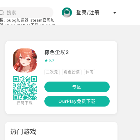
登录/注册
搜:
pubg加速器
steam官网加
器
Pubg mobile下载
Pubg m
际服
碧蓝档案下载
棕色尘埃2
9.7
二次元
角色扮演
休闲
RPG
幻想
专区
OurPlay免费下载
扫码下载
热门游戏