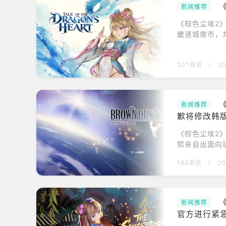
新闻推荐
《棕色尘埃2
畿道城南市，共
2》，将在今日
装等内容。角
201浏览
/
2
与主线故事不
传》，讲述了
新闻推荐
歉将修改韩
《棕色尘埃2》
熙亲自出面向
播期间聊天室
186浏览
/
20
到完整游戏内
播中说明，此
于不得不为的
新闻推荐
官方进行紧