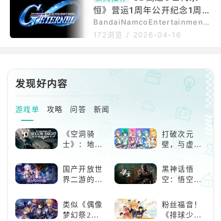
模式)(EX)」UR「约拿
恒》营运1周年公开纪念1周年
3号机不死鸟(毁灭模式)(EX)」
／UR「约拿‧巴斯特」、UR「哈
特别影片
BandaiNamcoEntertainmentI
帕斯钢弹(EX)」／UR「亚芙萝
nc.旗下AppStore、GooglePla
172浏览
/
2026-04-16
蒂雅」相关情报。UR「独角兽钢
y专用智慧型手机游戏《SD钢弹
弹3号机不死鸟(毁灭模式)(E
G世代永恒》宣布，今日《SD钢
X)」／UR「约拿‧巴斯特」UR
弹G世代永恒》迎来了营运开始
「哈帕斯钢弹(EX
以来的1周年，非常感谢各位玩家
发现好内容
的支持，在此公开纪念1周年的特
别影片。1/37官方表示，「G世
代」系列为收集钢弹历代作品中
游戏单
攻略
问答
新闻
自己喜欢的MS或角色，透过强
化、开发、编制等本系列特色的
《空洞骑
打破次元
游戏系统，编制属于自己的部
士》：地下
壁，与虚拟
队，亲身体验钢
世界的深度
歌手共同谱
探索与极致
写音符物语
国产开放世
黑神话悟
冒险
界二游的里
空：悟空携
程碑：《原
万钧之力归
神》
来，游戏界
类似《偶像
粉丝福音！
的东方巨
梦幻祭2》
《排球少