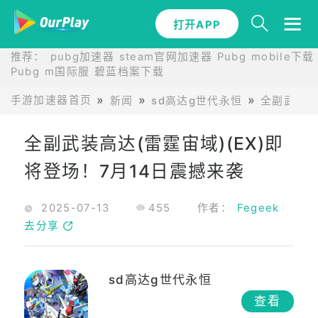
打开APP
推荐：
pubg加速器
steam官网加速器
Pubg mobile下载
Pubg m国际服
碧蓝档案下载
手游加速器首页
新闻
sd高达g世代永恒
全副武装高
全副武装高达(雷霆宙域)(EX)即
将登场！7月14日震撼来袭
2025-07-13
455
作者：
Fegeek
去分享
sd高达g世代永恒
查看