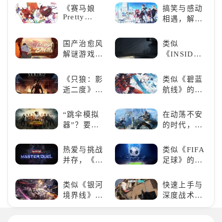
带上你最心
狂欢
线》
《赛马娘
搞笑与感动
爱的装备出
Pretty
相遇，解锁
发吧！
Derby》：
多元化角色
一场跨次元
的魅力
国产治愈风
类似
的竞速之旅
解谜游戏
《INSIDE》
《落日山
的解谜类游
丘》
戏！快动起
《只狼：影
类似《碧蓝
你的小脑筋
逝二度》：
航线》的养
来通关！
一场惊心动
成类游戏！
魄的忍者之
养成你的梦
“跳伞模拟
在动荡不安
旅
想！
器”？要
的时代，踏
“苟”还是要
入暗影世界
“刚”？
热爱与挑战
类似《FIFA
并存，《游
足球》的足
戏王：大师
球类比赛推
决斗》，牌
荐！快来赢
类似《银河
快速上手与
佬都爱玩的
得世界冠军
境界线》的
深度战术兼
游戏是啥
吧！
二次元战棋
备，《彩虹
样？
类手游推
六号M》是