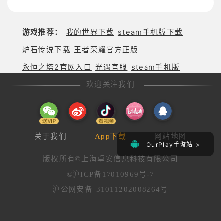
荐：极致策
否值得入
略，无限可
手？
能
游戏推荐：
我的世界下载
steam手机版下载
炉石传说下载
王者荣耀官方正版
永恒之塔2官网入口
光遇官服
steam手机版
欢迎关注我们
关于我们
|
App下载
|
网站地图
OurPlay手游站 >
版权所有©上海卓安信息科技有限公司
©沪ICP备17010969号-7
沪公网安备 31011202008264号