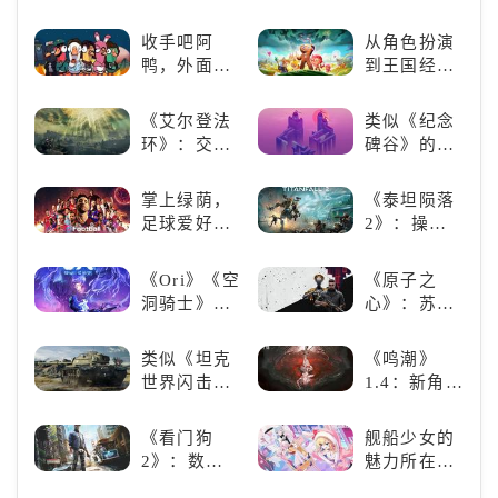
兽，引爆全
的二次元音
年!!FLY
球期待！
游推荐：完
HIGH!!》手
收手吧阿
从角色扮演
美还原偶像
游还原经典
鸭，外面全
到王国经
魅力，共同
名场面
是好鹅！！
营，这款手
打造最强偶
游为何能俘
《艾尔登法
类似《纪念
像团
获玩家心？
环》：交界
碑谷》的解
地的史诗传
谜类游戏推
奇与魂系新
荐：体验沉
掌上绿荫，
《泰坦陨落
巅峰
浸式解谜，
足球爱好者
2》：操控
拾取遗失的
必玩：《实
泰坦，主宰
碎片
况足球》
未来战场；
《Ori》《空
《原子之
跑酷突袭，
洞骑士》
心》：苏联
改写战斗格
《死亡细
科幻风下的
局！
胞》横向对
游戏盛宴与
类似《坦克
《鸣潮》
比，不知道
瑕疵
世界闪击
1.4：新角
入手那个看
战》
色、新剧
这里
（WOTB）
情，全新冒
《看门狗
舰船少女的
的军事类游
险体验！
2》：数字
魅力所在：
戏推荐！快
世界的精彩
《碧蓝航