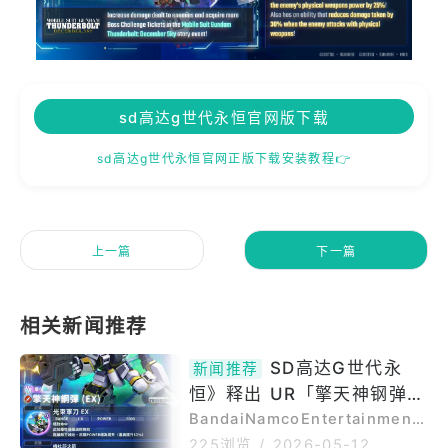
sd高达g世代永恒官网版下载
sd高达g世代永恒官网正版下载安装教程👉
上一篇
下一篇
SD高达G世代永
新闻推荐
恒》释出 UR「擎天神钢弹
(EX)」UR「伊欧‧弗雷明」等
BandaiNamcoEntertainmentI
nc.旗下AppStore、GooglePla
性能介绍
225浏览
/
2026-05-12