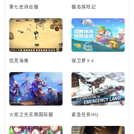
第七史诗台服
猫岛探险记
饥荒海难
保卫萝卜4
火炬之光无限国际服
紧急任务HQ