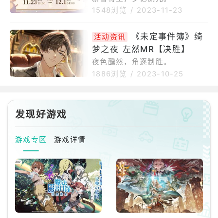
1548浏览
/
2023-11-23
《未定事件簿》绮
活动资讯
梦之夜 左然MR【决胜】
夜色醺然，角逐制胜。
1886浏览
/
2023-10-25
发现好游戏
游戏专区
游戏详情