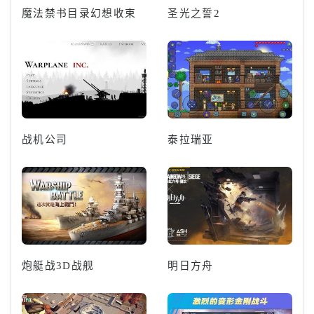
魔法禁书目录幻想收束
圣光之誓2
战机公司
泰拉瑞亚
炮艇战3D战舰
明日方舟