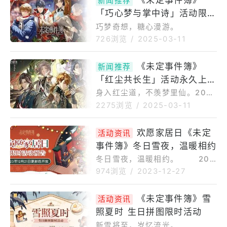
《未定事件簿》
新闻推荐
「巧心梦与掌中诗」活动限时
复刻
巧梦奇想，糖心漫游。
726浏览
/
2025-03-11
《未定事件簿》
新闻推荐
「红尘共长生」活动永久上线
DLC系统
身入红尘道，不羡梦里仙。2025
年3月3日11:00，「红尘共长
2275浏览
/
2025-03-11
生」活动永久上线DLC系统
欢愿家居日《未定
活动资讯
事件簿》冬日雪夜，温暖相约
冬日雪夜，温暖相约。 202
3年12月21日更新后，「欢愿家
974浏览
/
2023-12-27
居日」限时活动开启！
《未定事件簿》雪
活动资讯
照夏时 生日拼图限时活动
新雪将至，岁忆流光。