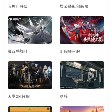
我独自升级
坎公骑冠剑韩服
战双帕弥什
阴阳师日服
天堂2M日服
晶核