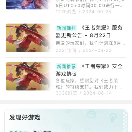
络！更新方式：在线服务器更新
5日UTC+0时间00:00进行一次
维护期间将进行简短的增量维
不中断的服务器更新。更新时
1270浏览
/
2024-09-25
护。维护完成后，您可以立即进
间：9月25日UTC+0时间00:00
入游戏。由于这是一次在线更
游戏将在更新前一个半小时开始
新，已经登录的玩家在维护期间
《王者荣耀》服务
新闻推荐
进行数据维护。在此期间，玩家
可以正常游戏。更新内容：1.新
器更新公告 - 8月22日
将无法进行排位赛/巅峰赛的比
赛季
赛。已经开始的比赛不会受到影
亲爱的玩家们，我们计划在8月2
响。更新发布后，玩家可以选择
1日UTC+0时间22:00-23:00进
2221浏览
/
2024-08-22
手动安装。未更新游戏的玩家仍
行一次不中断的服务器更新。更
然可以进行游戏，但无法参加排
新时间：8月21日UTC+0时间2
《王者荣耀》安全
新闻推荐
位赛/巅峰赛的比赛，也无法与已
2:00-23:00更新范围：全服此
游戏协议
更新的玩家组队。我们建议在下
次更新大小约为3MB。我们建议
载前连接到Wi-
在下载前连接到Wi-Fi网络！更
各位玩家，感谢您对《王者荣
新方式：实时服务器更新维护期
耀》的持续支持。我们致力于为
间将进行简短的维护，维护完成
您提供不断改进的游戏体验，以
3036浏览
/
2024-08-14
后您可以立即进入游戏。由于这
确保游戏对您来说既有趣又具有
是一次实时更新，已经登录的玩
挑战性。为了确保玩家在游戏中
家在维护期间可以正常游戏。更
享受公平、安全和和谐的环境，
发现好游戏
新内容：1.漫画女巫小乔皮肤
我们建立了全面的反作弊系统和
专业的安全团队。这保证了游戏
的公平性和安全性，同时以公