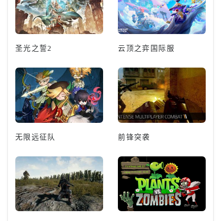
圣光之誓2
云顶之弈国际服
无限远征队
前锋突袭