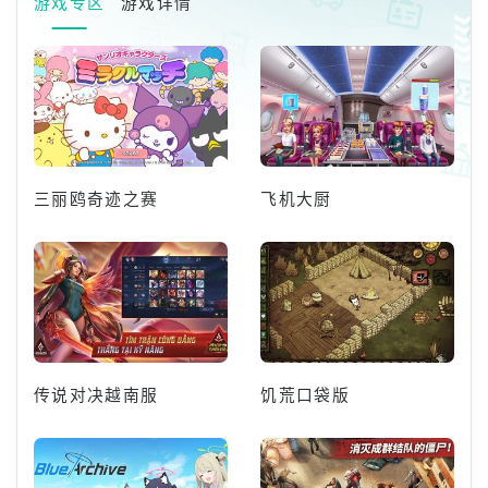
游戏专区
游戏详情
正、客观和严谨的方式处理玩家
之间的冲突和争议。我们很高兴
宣布《王者荣耀》安全游戏协
议，请仔细阅读并遵守。挂机长
时间不活动或不积极获取经验和
金币。声誉扣分
三丽鸥奇迹之赛
飞机大厨
传说对决越南服
饥荒口袋版