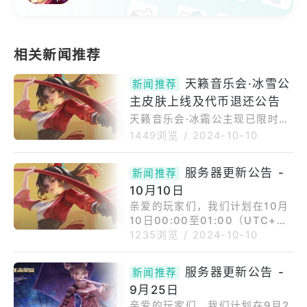
天籁音乐会·冰雪公
新闻推荐
主皮肤上线及代币退还公告
天籁音乐会·冰霜公主现已限时上
架。●销售期间：10/11–12/10
1449浏览
/
2024-10-10
（UTC+0）。首周：1,350代币
（原价1,688代币）。对于所有
服务器更新公告 -
新闻推荐
参与2023年9月至2023年10月
10月10日
期间天籁音乐会·冰霜公主抽奖活
动的玩家，我们将根据以下规则
亲爱的玩家们，我们计划在10月
退还所花费的代币，同时您将保
10日00:00至01:00（UTC+
留所有获得的奖励。预计退还的
0）进行一次不中断的服务器更
1235浏览
/
2024-10-10
代币将通过游戏内邮件在7个工作
新。更新时间：10月10日00:00
日内发放。请查看您的邮件以获
-01:00（UTC+0）更新范围：
服务器更新公告 -
新闻推荐
取退款。退款规则：如果您尚未
全服此次更新大小约为1MB。我
9月25日
拥有天籁音乐会：将全额退还在
们建议在下载前连接到Wi-Fi网
亲爱的玩家们，我们计划在9月2