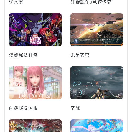
逆水寒
狂野飙车9竞速传奇
漫威秘法狂潮
无尽苍穹
闪耀暖暖国服
空战