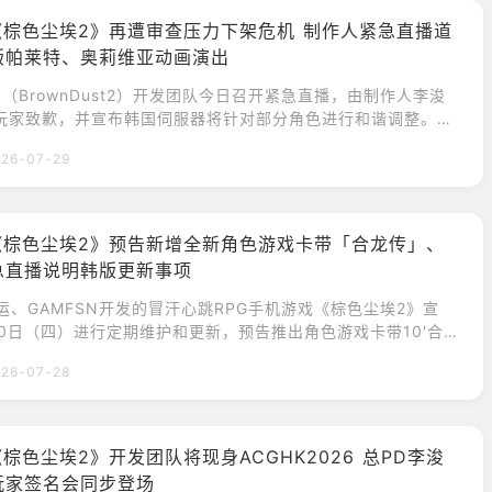
《棕色尘埃2》再遭审查压力下架危机 制作人紧急直播道
版帕莱特、奥莉维亚动画演出
（BrownDust2）开发团队今日召开紧急直播，由制作人李浚
玩家致歉，并宣布韩国伺服器将针对部分角色进行和谐调整。直
反应韩国玩家的不满情绪，质疑「身为成人却无法在自己国家玩
26-07-29
容」，反映出审查争议在韩国社群中的反弹。李浚熙制作人在直
次修改是为了符合南韩当地法律与游戏分级审查指南的要求，属
妥协。若不进行调整，游戏恐无法继续在韩国
《棕色尘埃2》预告新增全新角色游戏卡带「合龙传」、
急直播说明韩版更新事项
营运、GAMFSN开发的冒汗心跳RPG手机游戏《棕色尘埃2》宣
30日（四）进行定期维护和更新，预告推出角色游戏卡带10'合
继承者克蕾西亚等更新内容。此外，官方稍早则是在韩版官方You
26-07-28
进行了不在预定日程中的紧急直播，由开发PD李浚熙出席并亲自说
色尘埃2》韩版此次预计调整的游戏内容。角色游戏卡带10'合龙
增全新角色游戏卡带'合
《棕色尘埃2》开发团队将现身ACGHK2026 总PD李浚
玩家签名会同步登场