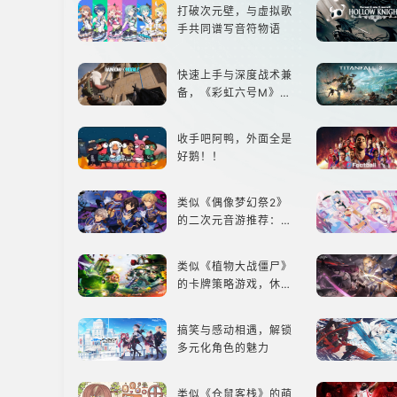
打破次元壁，与虚拟歌
手共同谱写音符物语
快速上手与深度战术兼
备，《彩虹六号M》是
否值得入手？
收手吧阿鸭，外面全是
好鹅！！
类似《偶像梦幻祭2》
的二次元音游推荐：完
美还原偶像魅力，共同
打造最强偶像团
类似《植物大战僵尸》
的卡牌策略游戏，休闲
娱乐尽在手中！
搞笑与感动相遇，解锁
多元化角色的魅力
类似《仓鼠客栈》的萌