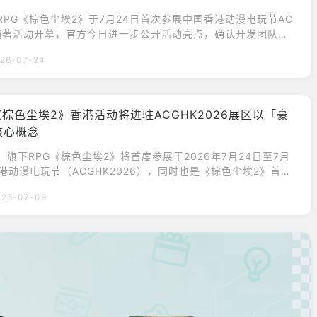
下RPG《棕色尘埃2》于7月24日首次参展中国香港动漫电玩节AC
6。随著活动开幕，官方今日进一步公开活动亮点，确认开发团队将
中总PD李浚熙将首度来港，并携手角色插画家韩惺贤出席开发
26-07-24
与香港玩家近距离交流。官方表示，《棕色尘埃2》自上市以来
香港玩家支持，因此希望借由首次参展ACGHK的机会，亲自与
，感谢大家一路以来的陪伴，与香港玩家共同
《棕色尘埃2》香港活动将进驻ACGHK2026展区以「豪
核心概念
布，旗下RPG《棕色尘埃2》将首度参展于2026年7月24日至7月
港动漫电玩节（ACGHK2026），同时也是《棕色尘埃2》首次
大型线下活动。官方表示，希望借由本次参展机会，与香港店长
026-07-09
并向一直以来支持《棕色尘埃2》的玩家表达感谢。【以下内容
原文】《棕色尘埃2》3周年纪念于香港ACGHK2026首次启
2》登陆ACGHK，