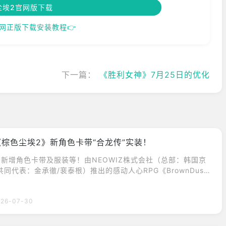
尘埃2官网版下载
网正版下载安装教程👉
下一篇：
《胜利女神》7月25日的优化
《棕色尘埃2》新角色卡带“合龙传”实装！
》新增角色卡带及服装等！由NEOWIZ株式会社（总部：韩国京
同代表：金承徹/裵泰根）推出的感动人心RPG《BrownDust
2026年7月30日（周四）新增角色卡带「合龙传」以及全新服
色卡带10《合龙传》更新在角色卡带中，你可以体验到角色们在
026-07-30
同的世界观和设定下的专属故事。本次新增的角色卡带10《合龙
一群武林少女在名为"龙恩