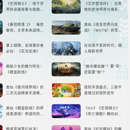
《空洞骑士》：地下世
《艾尔登法环》：交界
界的深度探索与极致冒
地的史诗传奇与魂系新
险
巅峰
《泰坦陨落 2》：操控
类似《坦克世界闪击
泰坦，主宰未来战场；
战》（WOTB）的军事
跑酷突袭，改写战斗格
类游戏推荐！快带上你
局！
最心爱的装备出发吧！
掌上绿荫，足球爱好者
在动荡不安的时代，踏
必玩：《实况足球》
入暗影世界
舰船少女的魅力所在：
“跳伞模拟器”？要“苟”
《碧蓝航线》
还是要“刚”？
类似《银河境界线》的
塔防手游盘点，三款不
二次元战棋类手游推
容错过的塔防佳作
荐：极致策略，无限可
能
类似《碧蓝航线》的养
《Ori》《空洞骑士》
成类游戏！养成你的梦
《死亡细胞》横向对
想！
比，不知道入手那个看
这里
畅享篮球梦幻对决！
类似《纪念碑谷》的解