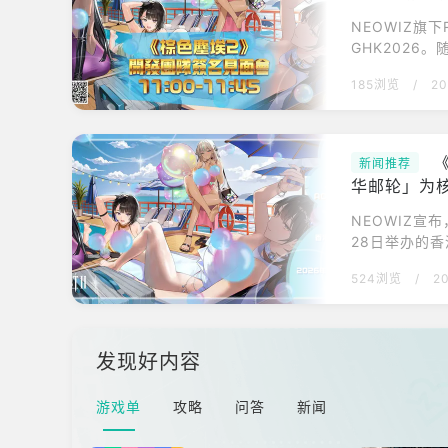
NEOWIZ旗
GHK202
亲临香港，其
185浏览
/
20
团队签名会，
受到许多中国
玩家见面交流
新闻推荐
华邮轮」为
NEOWIZ宣
28日举办的香
在香港举办的
524浏览
/
2
近距离交流，
为厂商提供资料
航！《棕色尘埃
发现好内容
游戏单
攻略
问答
新闻