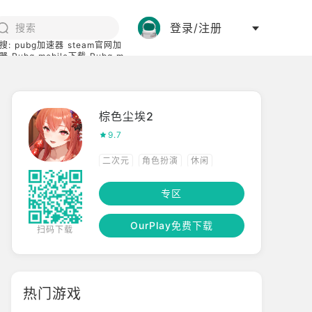
登录/注册
搜:
pubg加速器
steam官网加
器
Pubg mobile下载
Pubg m
际服
碧蓝档案下载
棕色尘埃2
9.7
二次元
角色扮演
休闲
RPG
幻想
专区
OurPlay免费下载
扫码下载
热门游戏