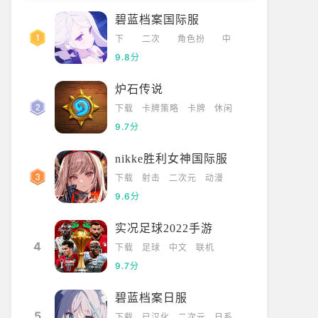
碧蓝档案国际服
下
二次
角色扮
中
载
元
演
文
9.8分
炉石传说
下载
卡牌策略
卡牌
休闲
9.7分
nikke胜利女神国际服
下载
射击
二次元
动漫
9.6分
实况足球2022手游
4
下载
足球
中文
联机
9.7分
碧蓝档案日服
5
下载
已汉化
二次元
日系