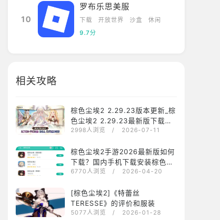
罗布乐思美服
10
下载
开放世界
沙盒
休闲
9.7分
相关攻略
棕色尘埃2 2.29.23版本更新_棕
色尘埃2 2.29.23最新版下载安
2998人浏览
/ 2026-07-11
装
棕色尘埃2手游2026最新版如何
下载？国内手机下载安装棕色尘
6770人浏览
/ 2026-04-20
埃2方法介绍
[棕色尘埃2]《特蕾丝
TERESSE》的评价和服装
5077人浏览
/ 2026-01-28