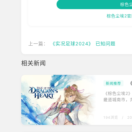
棕色
棕色尘埃2官
上一篇：
《实况足球2024》 已知问题
相关新闻
新闻推荐
《棕色尘埃2
畿道城南市，共
2》，将在今日
装等内容。角
194浏览
/
2
与主线故事不
传》，讲述了