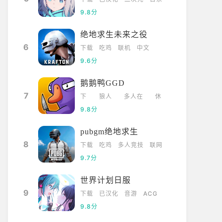
9.8分
绝地求生未来之役
6
下载
吃鸡
联机
中文
9.6分
鹅鹅鸭GGD
7
下
狼人
多人在
休
载
杀
线
闲
9.8分
pubgm绝地求生
8
下载
吃鸡
多人竞技
联网
9.7分
世界计划日服
9
下载
已汉化
音游
ACG
9.8分