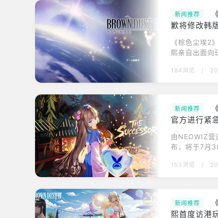
新闻推荐
歉将修改韩
《棕色尘埃2》
熙亲自出面向
播期间聊天室
184浏览
/
20
到完整游戏内
播中说明，此
于不得不为的
新闻推荐
官方进行紧
由NEOWIZ
布，将于7月
龙传'、天守
153浏览
/
20
Tube频道
明了关于《棕
传'更新-将新
新闻推荐
熙首度访港