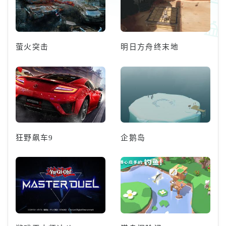
萤火突击
明日方舟终末地
狂野飙车9
企鹅岛