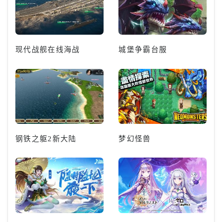
现代战舰在线海战
城堡争霸台服
钢铁之躯2新大陆
梦幻怪兽