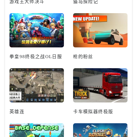
游戏王大师决斗
猫岛探险记
拳皇98终极之战OL日服
枪的粉丝
英雄连
卡车模拟器终极版