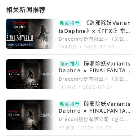
《辟邪除妖Varian
新闻推荐
tsDaphne》×《FFXI》举办
合作活动全新冒险者「普利
Drecom股份有限公司（总公
司：东京都品川区，代表董事
修」、「五郎八」、「赛德」
184浏览
/
2026-07-30
长：内藤裕纪，以下简称Dreco
登场
m）谨此宣布，旗下「Wizardr
辟邪除妖Variants
新闻推荐
y」系列3D地下城RPG《辟邪除
Daphne × FINALFANTAS
妖VariantsDaphne》将于2026
YXI宣布7月30日起举办合作
年7月30日（四）起举办与SQU
Drecom股份有限公司（总公
AREENIX旗下MMORPG《FINA
活动
司：东京都品川区，代表董事
111浏览
/
2026-07-24
LFANTASYXI》的合作活动「深
长：内藤裕纪，以下简称Dreco
暗幻想之城」。本次合作中，除
m）谨此宣布，旗下「Wizardr
辟邪除妖Variants
了《FINALFANTASYXI》的人
新闻推荐
y」系列3D地下城RPG《《辟邪
Daphne × FINALFANTAS
气角色将作为冒险者登场外
除妖VariantsDaphne（Wizard
YXI 合作活动确定举办
ryVariantsDaphne）》中，将
Drecom股份有限公司（总公
于2026年7月30日（四）举办与
司：日本东京都品川区，代表董
99浏览
/
2026-07-03
SQUAREENIX旗下MMORPG
事长：内藤裕纪，以下简称Drec
《FINALFANTASYXI》的合作