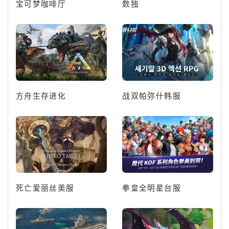
宝可梦咖啡厅
数独
方舟生存进化
战双帕弥什韩服
死亡爱丽丝美服
拳皇全明星台服