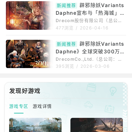
om）宣布，旗下「Wizardry」
活动。《FINALFANTASYXI》
辟邪除妖Variants
新闻推荐
系列3D地下城RPG《辟邪除妖V
合作活动
ariantsDaphne》将于今年夏季
Daphne宣布与「热海城」展
举办与SQUAREENIX旗下MMO
开合作 将推出柚奈壬姬的活
Drecom股份有限公司（总公
RPG《FINALFANTASYXI》的
司：东京都品川区，代表董事
动限定周边
477浏览
/
2026-04-16
合作活动。举办与《FINALFANT
长：内藤裕纪，以下简称Dreco
ASYXI》的合作活动《辟邪除妖
m）宣布，旗下「Wizardry」系
VariantsDaphne》确定将于20
辟邪除妖Variants
新闻推荐
列3D地下城RPG《辟邪除妖Vari
26年夏季举办与
Daphne》全球突破300万下
antsDaphne》与热海城（静冈
县热海市）的合作活动「Wizard
载 “精选冒险者：稀世四杰
DrecomCo.,Ltd.（总公司：东
ryVariantsDaphne×热海城」
京都品川区，代表董事长：内藤
Ⅱ”登场
395浏览
/
2026-03-06
将于2026年4月25日（六）开
裕纪，以下简称Drecom）正式
跑。热海城合作活动决定4月25
宣布，Wizardry系列最新作3D
日（六）开跑本活动中，参加者
地下城RPG《辟邪除妖Variants
将化身接受公会委托的「冒险
发现好游戏
Daphne》（iOS/Android/Ste
者」
am）于全球累计下载次数已突破
300万次。为纪念此一里程碑，
游戏专区
游戏详情
自2026年3月5日（四）起，官
方将发送可于游戏内使用的道
具，例如合计2,000个奥尔格宝
石与合计10个“冒险者的骸