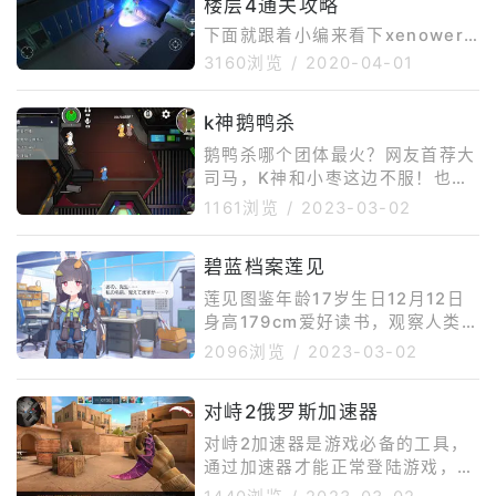
楼层4通关攻略
手》系列相似度极高，都是科幻风
格类型的第三人称射击游戏。实际
下面就跟着小编来看下xenowerk
上开发商并未透露太多关于本作的
异形工厂医学研究楼层4通关攻
3160浏览
/
2020-04-01
消息，官网中也仅仅公布了几张游
略，任务目标找到大恶贼并除去。
戏截图，显然不想提前曝光更多信
进门之后往右边走寻找大恶贼。找
息，令玩家对其抱有更多的期待。
k神鹅鸭杀
到大恶贼一定要快速移动，不然它
游戏中玩家操纵的角色在一
会向你靠近，一出动攻击一次必
鹅鸭杀哪个团体最火？网友首荐大
死。击杀大恶贼之后找电梯通关。
司马，K神和小枣这边不服！也许
以上是关于xenowerk异形工厂医
这就是视觉上面的审美疲劳吧，不
1161浏览
/
2023-03-02
学研究楼层4通关攻略消灭大恶贼
过全新游戏的出现，总会打破这一
2文章的内容，对于异形工厂的相
点。就像之前出现的PUBG，直接
碧蓝档案莲见
关内容，希望在游戏中对您有所帮
让一大群主播重新找到了突破口，
助，下载ourplay了解更多的游戏
很多主播也通过这款游戏活跃在了
莲见图鉴年龄17岁生日12月12日
资讯。
大家的视线当中。通过PUBG是直
身高179cm爱好读书，观察人类画
接活跃了一把，但是这款游戏的新
师Mx2jCV濑户麻沙美开发阶段已
2096浏览
/
2023-03-02
鲜度也没有保持很久，最终人气也
实装获得方法通常招募。枪支类型
开始慢慢下降。而近期又有一款游
步枪子弹类型贯通。莲见技能EX
戏出现在了大家的视线当中，仿佛
对峙2俄罗斯加速器
技能穿甲弹对敌方1人造成攻击力1
有一种当年PUBG的感觉，那就是
091%的伤害。普通技能冷静透彻
对峙2加速器是游戏必备的工具，
【鹅
之心装弹时增加95%会心值（仅限
通过加速器才能正常登陆游戏，因
1次通常攻击）被动技能1瞄准好了
为服务器都在海外的缘故，直连是