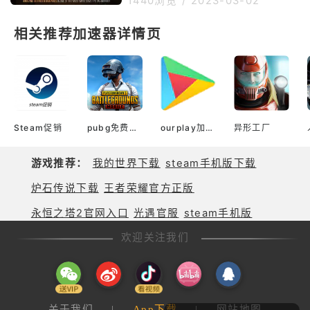
1440浏览
/
2023-03-02
增加26.6%的会心伤害。被动技能
无法登录的，因此选择一款好用的
2目标探索装弹时增加95%会心值
加速器非常重要，本篇就来为大家
相关推荐加速器详情页
（仅限1次通常攻击）《蔚蓝档
推荐好用的加速器。OurPlay加速
案》是一款由韩国
器介绍1、一键加速，放心启动游
戏。之前很多玩家在玩碧蓝档案时
候出现提示游戏报错、卡进度、延
迟卡顿等情况，使用OurPlay加速
器就能对游戏网络环境进行优化，
有效避免碧蓝档案游戏丢包率，加
Steam促销
pubg免费加速器
ourplay加速器官网
异形工厂
载游戏速度快不卡顿，玩游戏也
游戏推荐：
我的世界下载
steam手机版下载
炉石传说下载
王者荣耀官方正版
永恒之塔2官网入口
光遇官服
steam手机版
欢迎关注我们
关于我们
|
App下载
|
网站地图