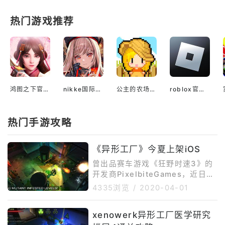
热门游戏推荐
鸿图之下官方安装
nikke国际版官网
公主的农场故事最新版本
roblox官网入口
热门手游攻略
《异形工厂》今夏上架iOS
曾出品赛车游戏《狂野时速3》的
开发商PixelbiteGames，近日宣
布将推出一款第三人称射击游戏
4335浏览
/
2020-04-01
《异形工厂》(Xenowerk)，并且
公开了游戏的宣传视频。从视频来
xenowerk异形工厂医学研究
看，游戏与赫赫有名的《孤胆枪