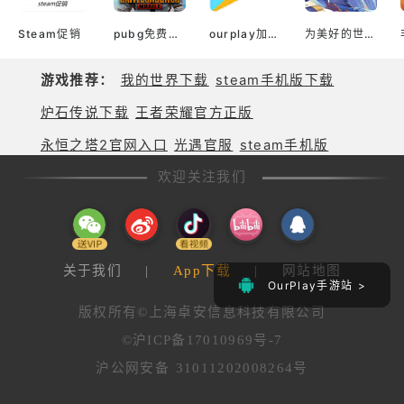
Steam促销
pubg免费加速器
ourplay加速器官网
为美好的世界献上祝福！ Fantastic Days（韩服）
游戏推荐：
我的世界下载
steam手机版下载
炉石传说下载
王者荣耀官方正版
永恒之塔2官网入口
光遇官服
steam手机版
欢迎关注我们
关于我们
|
App下载
|
网站地图
OurPlay手游站 >
版权所有©上海卓安信息科技有限公司
©沪ICP备17010969号-7
沪公网安备 31011202008264号