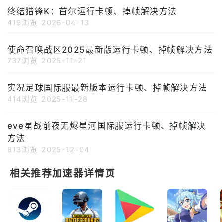
末日都市题材动作角色扮演手游。
终结猎锋K：首尔运行卡顿、掉帧解决方法
游戏以核战争后的近未来首尔为舞
419浏览
2026-04-13
台，玩家将扮演人类最后的猎人，
在被“Watchdox”怪物占领的废墟
城市中展开战斗，逐步夺回首尔。
使命召唤战区2025最新版运行卡顿、掉帧解决方法
终结猎锋K：首尔官网入口：http
737浏览
2025-11-21
s://www.haegin.kr/game_last_
hunter_k.php?lang=en安卓官
实况足球国际服最新版本运行卡顿、掉帧解决方法
414浏览
2025-11-28
eve星战前夜无烬星河国际服运行卡顿、掉帧解决
方法
813浏览
2025-12-04
相关推荐加速器详情页