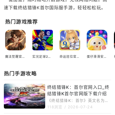
速下载终结猎锋K首尔国际服手游，轻轻松松玩。
热门游戏推荐
魔法觉醒官方正版
实况足球2026最新版本
命运冠位官网入口
蛋仔滑滑安装免费版
热门手游攻略
终结猎锋K：首尔官网入口_终
结猎锋K首尔官网版下载介绍
《终结猎锋K：首尔》英文名为
《LastHunterK:Seoul》，是一
118浏览
/
2026-07-24
款由韩国游戏厂商HAEGIN推出的