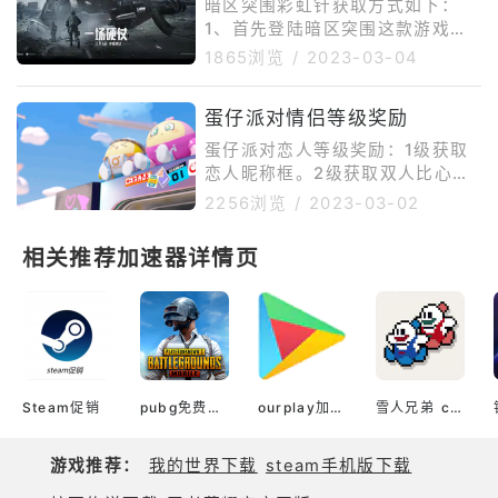
暗区突围彩虹针获取方式如下：
通过大厅中的商
完成后点击确认安装，便开始安
1、首先登陆暗区突围这款游戏。
装。安装成功后，先别急着进入游
2、登陆后点击界面左上角限定活
1865浏览
/
2023-03-04
戏，我们还需要准备谷歌三件套，
动进入选择彩虹针任务。3、最后
可以在网上搜索谷歌安装器，下载
在界面中领取活动任务后进入暗区
好谷歌安装器后，打开谷歌安装
蛋仔派对情侣等级奖励
突围游戏进行物品搜集即可获得彩
器，会自动安装谷歌三件套，安装
虹针。游戏中玩家可以创建男性或
蛋仔派对恋人等级奖励：1级获取
好
女性角色，可以通过选择脸型、发
恋人昵称框。2级获取双人比心。
型、发色对人物形象进行调整；在
3级获取恋人头像框。亲密度等级
2256浏览
/
2023-03-02
进入游戏后，除人物性别不能修
表：1、亲密度2000-2999关
改，脸型、发型、发色都可以进行
系：好友称号：知己经验加成3
相关推荐加速器详情页
调整。除此之外可以在衣橱中对角
2、亲密度3000-3999关系：好
色的上衣、手套、裤子、鞋子、帽
友称号：知音经验加成43、亲密
子进行更换。玩
度4000-4999关系：好友称号：
莫逆之交经验加成54、亲密度30
00关系：订婚称号：情侣
Steam促销
pubg免费加速器
ourplay加速器官网
雪人兄弟 classic
游戏推荐：
我的世界下载
steam手机版下载