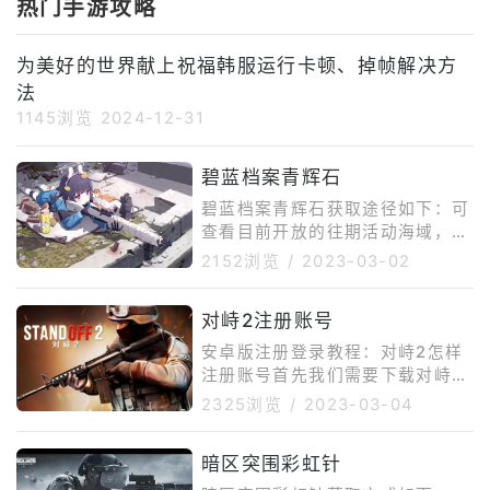
热门手游攻略
为美好的世界献上祝福韩服运行卡顿、掉帧解决方
法
1145浏览
2024-12-31
碧蓝档案青辉石
碧蓝档案青辉石获取途径如下：可
查看目前开放的往期活动海域，点
击档案秘钥通关之后就可以获得
2152浏览
/
2023-03-02
了。作战档案进入方法：进入出击
界面后可在下方点击前往作战档
对峙2注册账号
案，可查看目前开放的往期活动海
域，本次维护后开放，红染的参访
安卓版注册登录教程：对峙2怎样
者。点击活动图标消耗道具档案密
注册账号首先我们需要下载对峙2
钥，将开启海域一段时间(可挑战
的安装包，这里推荐使用ourplay
2325浏览
/
2023-03-04
海域内的任意关卡)，在时限超过
手游加速器进行下载，在ourplay
前进入关卡均可正常作战至关卡全
手游加速器里的游戏库可以找到对
部结束(主动撤退、作战时间结束
暗区突围彩虹针
峙2的安装包，点击安装按钮便开
除外)。交易系统游戏中玩家可以
始自动下载官方正版安装包，下载