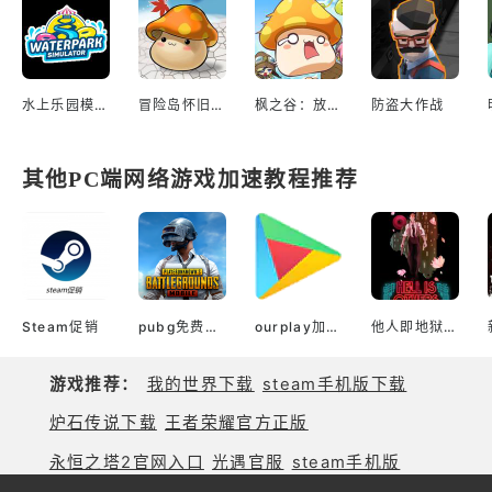
水上乐园模拟器
冒险岛怀旧服（国服）
枫之谷：放置冒险记
防盗大作战
其他PC端网络游戏加速教程推荐
Steam促销
pubg免费加速器
ourplay加速器官网
他人即地狱(Epic版)
游戏推荐：
我的世界下载
steam手机版下载
炉石传说下载
王者荣耀官方正版
永恒之塔2官网入口
光遇官服
steam手机版