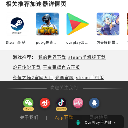
碍！还可以拿起场景中的道具，炸
相关推荐加速器详情页
反恐精英cs的画面效果。”传奇的
弹、冰冻、电击甚至放屁helliphe
Stando
llip派对，惊喜，专业坑蛋，无限
欢乐！对了，这里有个鸡蛋工坊，
供你发挥想象力。DIY可以创造专
属关卡，分享创意，共建天堂！蛋
仔派对官方服版说明1.随机场景道
具，随时快乐比赛，炸弹，果冻，
Steam促销
pubg免费加速器
ourplay加速器官网
为美好的世界献上祝福！ Fantastic Days（韩服）
屁.不耍花招，随机套路，最
游戏推荐：
我的世界下载
steam手机版下载
炉石传说下载
王者荣耀官方正版
永恒之塔2官网入口
光遇官服
steam手机版
欢迎关注我们
关于我们
|
App下载
|
网站地图
OurPlay手游站 >