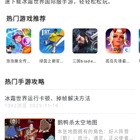
速下载冰霜世界国际服手游，轻轻松松玩。
热门游戏推荐
泡泡魔女传奇3中文版最新版
绿茵之巅官方版
三国blade汉化版
孤岛先锋最新版本
热门手游攻略
冰霜世界运行卡顿、掉帧解决方法
1392浏览
2025-11-16
鹅鸭杀太空地图
本张地图拥有的角色：好人阵营
（鹅）：肉汁，通灵，正义使者，