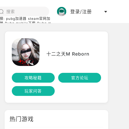
登录/注册
搜:
pubg加速器
steam官网加
器
Pubg mobile下载
Pubg m
际服
碧蓝档案下载
十二之天M Reborn
攻略秘籍
官方论坛
玩家问答
热门游戏