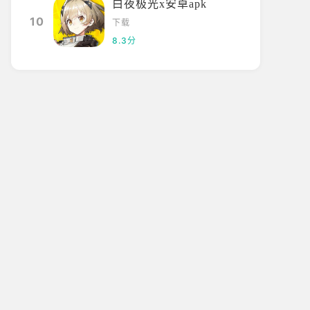
白夜极光x安卓apk
10
下载
8.3分