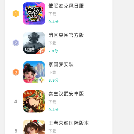
催眠麦克风日服
下载
9.4分
暗区突围官方版
下载
7.8分
家国梦安装
下载
8.9分
秦皇汉武安卓版
4
下载
9.4分
王者荣耀国际版本
5
下载