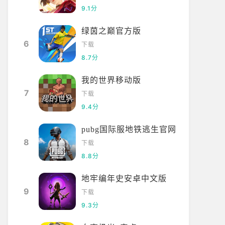
9.1分
绿茵之巅官方版
6
下载
8.7分
我的世界移动版
7
下载
9.4分
pubg国际服地铁逃生官网
8
下载
8.8分
地牢编年史安卓中文版
9
下载
9.3分