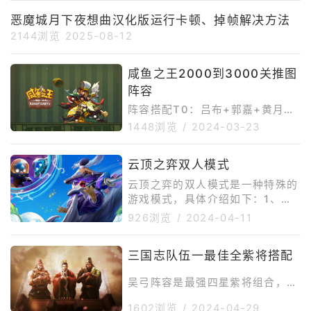
恶魔城月下夜想曲汉化版运行卡顿、掉帧解决方法
2144浏览
2025-08-12
咸鱼之王2000到3000关推图
阵容
阵容搭配T0：吕布+郭嘉+黄月英
+诸葛亮+荀彧这套阵容在推图这
1448浏览
/
2024-03-23
种模式下非常强势，强度上妥妥的
t0级别，并且这套阵容不但可以打
云顶之弈双人模式
地图，还可以pk，而且上限很高，
所以升级的时候，最好是吕布，吕
云顶之弈的双人模式是一种特殊的
布的高练度很高，而且控制的很
游戏模式，具体介绍如下：1、游
好，如果对方不能移动，吕布就能
戏机制。在这个模式中，玩家将两
926浏览
/
2024-04-11
轻松的解决掉。诸葛比黄月英更适
两组队进行对抗，直到决出最终的
合做副C，他的攻击力和黄月英差
胜利者。2、队友相遇。在双人模
三国志队伍一最佳全紫将搭配
不多，但是他的攻击力却要高得
式中，队友之间不会相遇，这为玩
多，他的队伍里，基本上都是出
家提供了独特的策略选择和游戏方
吴弓阵容是最强四星紫将组合，由
血，冰冻，晕眩，诸葛则是会被灼
式。3、经济运营。玩家可以通过
朱儁、张任和审配构成1、朱儁主
伤，容易受
控制经济来优化阵容，例如通过连
1602浏览
/
2024-04-29