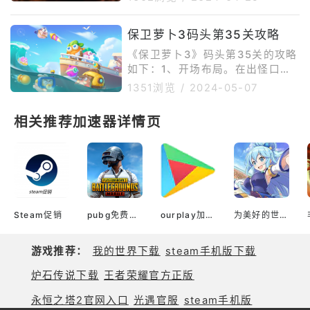
将，兵法选择趁火打劫和将威，加
败策略来积累金币和装备，以便更
点选择全智商。2、张任掌控，带
快地提升阵容质量。4、阵容搭
短兵相见和纵兵抢掠，兵法选择以
配。双人模式中，玩家可以搭配不
保卫萝卜3码头第35关攻略
治击乱和鬼谋。3、审配辅助，带
同的阵容来应对不同的对手，例如
《保卫萝卜3》码头第35关的攻略
整装待发和挟势弄权，兵法选择援
4刺客加上2
如下：1、开场布局。在出怪口放
其必攻和掩虚。
置一个冰冻星，在中间滑块上各放
1351浏览
/
2024-05-07
置玩具飞机，然后在出怪口下方再
放置一个玩具飞机，利用前两波怪
相关推荐加速器详情页
的时间多打几下道具。2、清理障
碍物。继续在出怪口周边放置玩具
飞机，优先在中间滑道上放上两个
满级冰冻星，之后不断在左侧补上
导弹。3、中期布局。在萝卜左右
各放置两个玩具飞机，在萝卜右侧
继续放置玩具飞机，然后等待通
Steam促销
pubg免费加速器
ourplay加速器官网
为美好的世界献上祝福！ Fantastic Days（韩服）
关。4、萝卜技能。注意萝卜技能
该放就放。
游戏推荐：
我的世界下载
steam手机版下载
炉石传说下载
王者荣耀官方正版
永恒之塔2官网入口
光遇官服
steam手机版