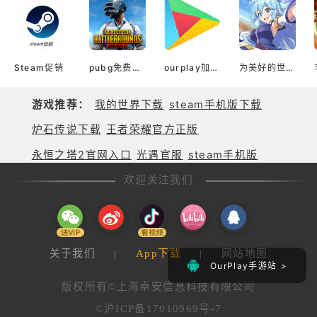
Steam促销
pubg免费加速器
ourplay加速器官网
为美好的世界献上祝福！ Fantastic Days（韩服）
游戏推荐：
我的世界下载
steam手机版下载
炉石传说下载
王者荣耀官方正版
永恒之塔2官网入口
光遇官服
steam手机版
欢迎关注我们
关于我们
|
App下载
|
网站地图
OurPlay手游站 >
版权所有©上海卓安信息科技有限公司
©沪ICP备17010969号-7