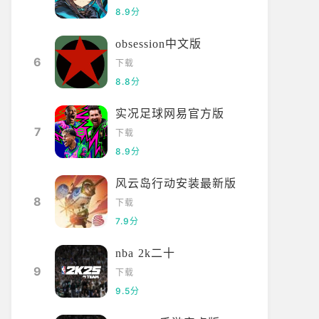
8.9分
obsession中文版
6
下载
8.8分
实况足球网易官方版
7
下载
8.9分
风云岛行动安装最新版
8
下载
7.9分
nba 2k二十
9
下载
9.5分