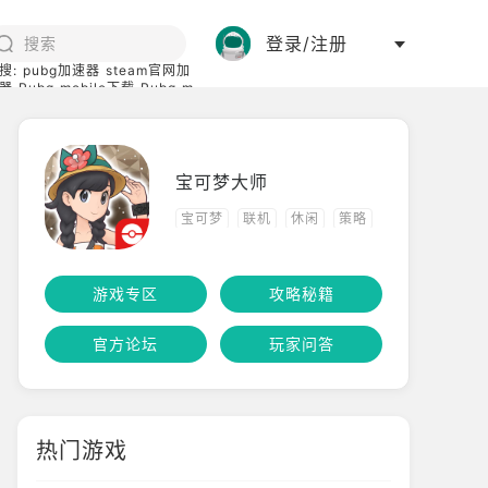
登录/注册
搜:
pubg加速器
steam官网加
器
Pubg mobile下载
Pubg m
际服
碧蓝档案下载
宝可梦大师
宝可梦
联机
休闲
策略
模拟经营
角色扮演
游戏专区
攻略秘籍
回合制
官方论坛
玩家问答
热门游戏