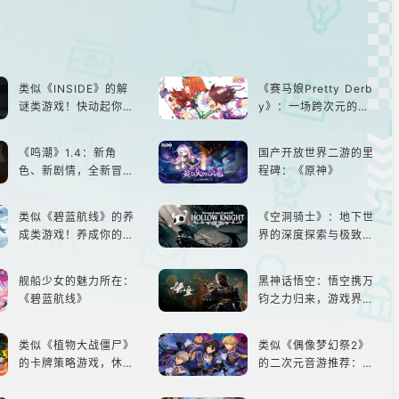
类似《INSIDE》的解
《赛马娘Pretty Derb
谜类游戏！快动起你的
y》：一场跨次元的竞
小脑筋来通关！
速之旅
《鸣潮》1.4：新角
国产开放世界二游的里
色、新剧情，全新冒险
程碑：《原神》
体验！
类似《碧蓝航线》的养
《空洞骑士》：地下世
成类游戏！养成你的梦
界的深度探索与极致冒
想！
险
舰船少女的魅力所在：
黑神话悟空：悟空携万
《碧蓝航线》
钧之力归来，游戏界的
东方巨兽，引爆全球期
待！
类似《植物大战僵尸》
类似《偶像梦幻祭2》
的卡牌策略游戏，休闲
的二次元音游推荐：完
娱乐尽在手中！
美还原偶像魅力，共同
打造最强偶像团