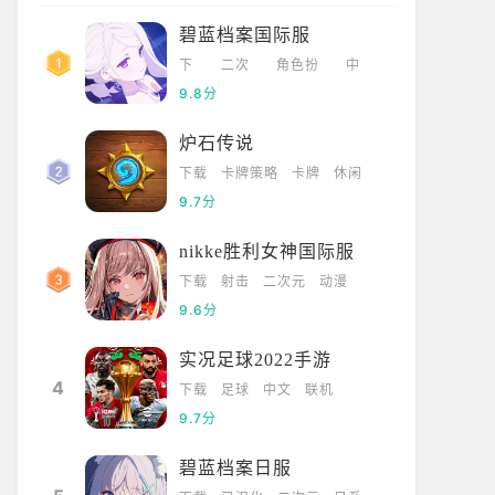
碧蓝档案国际服
下
二次
角色扮
中
载
元
演
文
9.8分
炉石传说
下载
卡牌策略
卡牌
休闲
9.7分
nikke胜利女神国际服
下载
射击
二次元
动漫
9.6分
实况足球2022手游
4
下载
足球
中文
联机
9.7分
碧蓝档案日服