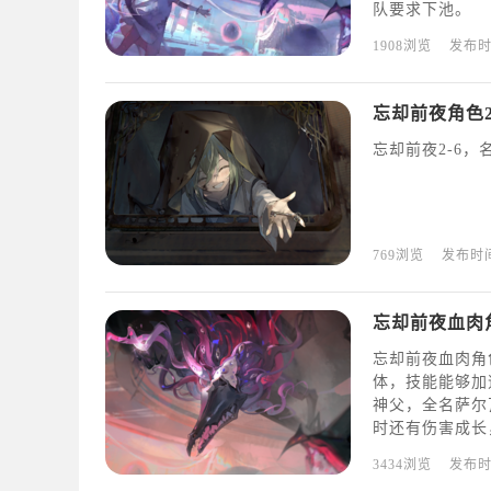
队要求下池。
1908浏览
发布
忘却前夜角色2
忘却前夜2-6
769浏览
发布时
忘却前夜血肉
忘却前夜血肉角
体，技能能够加
神父，全名萨尔
时还有伤害成长
3434浏览
发布