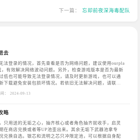
下一篇：
忘却前夜深海毒配队
进去
无法登录的情况，首先查看是否为网络问题，建议使用ourpla
戏，有效解决网络波动问题。另外，检查游戏版本是否为最新
过低也可能导致无法登录情况，请及时更新游戏，也可以通
新下载避免安装包损坏情况。若依旧无法解决问题，请联系
d管理员告知您遇到的具体情况，并将您的uid、手机号、使用网络
时间：
2024-09-13
机系统版本等信息告知校工。
攻略
，只用送的无垢之心，抽齐核心或者角色抽齐就收手，启灵
期在商店兑换或者等UP池歪出来。其余无垢下武器池拿专
况兑换自选。银芯和流明之芯只冲限定池，可以根据自身配