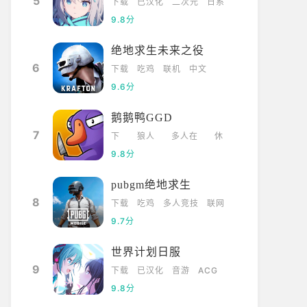
5
下载
已汉化
二次元
日系
9.8分
绝地求生未来之役
6
下载
吃鸡
联机
中文
9.6分
鹅鹅鸭GGD
7
下
狼人
多人在
休
载
杀
线
闲
9.8分
pubgm绝地求生
8
下载
吃鸡
多人竞技
联网
9.7分
世界计划日服
9
下载
已汉化
音游
ACG
9.8分