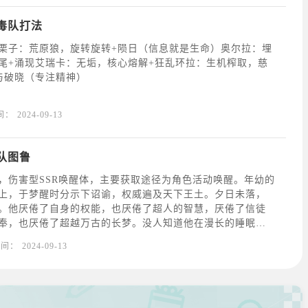
毒队打法
栗子：荒原狼，旋转旋转+陨日（信息就是生命）奥尔拉：埋
尾+涌现艾瑞卡：无垢，核心熔解+狂乱环拉：生机榨取，慈
与破晓（专注精神）
间：
2024-09-13
队图鲁
，伤害型SSR唤醒体，主要获取途径为角色活动唤醒。年幼的
上，于梦醒时分示下诏谕，权威遍及天下王土。夕日未落，
。他厌倦了自身的权能，也厌倦了超人的智慧，厌倦了信徒
奉，也厌倦了超越万古的长梦。没人知道他在漫长的睡眠中
但他们应当庆幸自己享有此等无知的。图鲁队配队推荐：图
时间：
2024-09-13
暴雨之中+巨人之刃（切割与伤害）；墨菲：双子白，隐秘