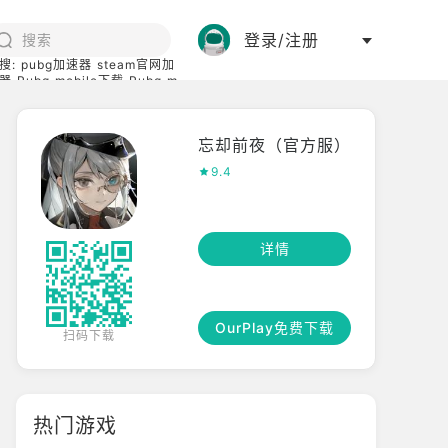
登录/注册
搜:
pubg加速器
steam官网加
器
Pubg mobile下载
Pubg m
际服
碧蓝档案下载
忘却前夜（官方服）
9.4
详情
OurPlay免费下载
扫码下载
热门游戏