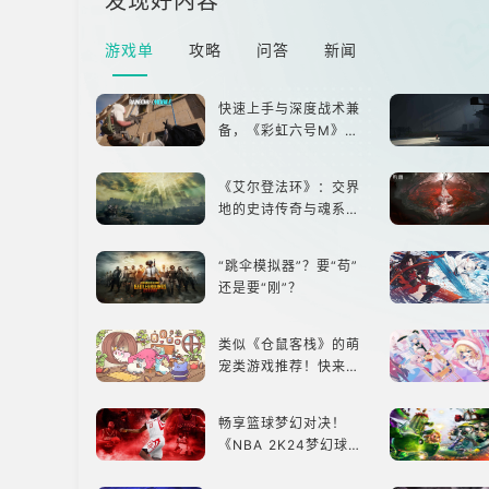
发现好内容
游戏单
攻略
问答
新闻
快速上手与深度战术兼
备，《彩虹六号M》是
否值得入手？
《艾尔登法环》：交界
地的史诗传奇与魂系新
巅峰
“跳伞模拟器”？要“苟”
还是要“刚”？
类似《仓鼠客栈》的萌
宠类游戏推荐！快来养
赛博宠物吧！
畅享篮球梦幻对决！
《NBA 2K24梦幻球
队》类似游戏精选