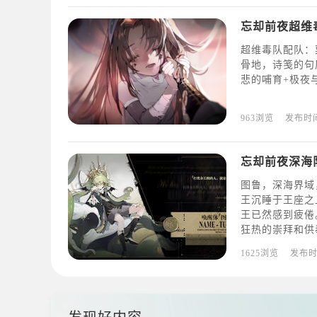
忘却前夜超维
超维毒队配队：
骨地，诗笺的句
悲的哺育+极夜
963浏览
发布时
忘却前夜深海
图鲁，深海界域
王沉睡于王座之
王已然感到疲倦
狂热的崇拜和供
都梦到了什么，
1625浏览
发布
鲁：双子黑，于