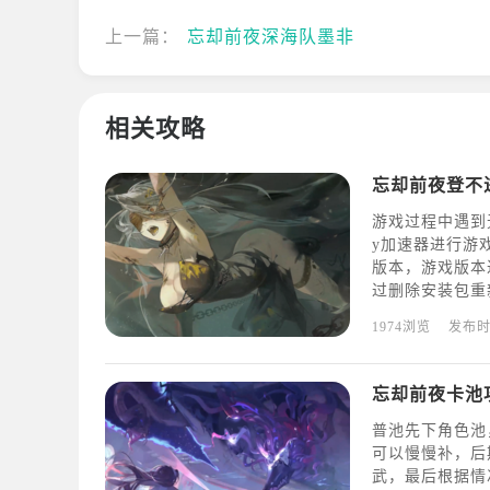
上一篇：
忘却前夜深海队墨非
相关攻略
忘却前夜登不
游戏过程中遇到
y加速器进行游
版本，游戏版本
过删除安装包重
官方Discor
1974浏览
发布
环境、机型、手
忘却前夜卡池
普池先下角色池
可以慢慢补，后
武，最后根据情