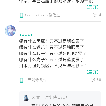
个字，早已超越了游戏本身，成为一段关
【展开】
于热血与青春的符号。
4
Xiaomi
02-17修改过
ㅤㅤ ￰
哪有什么黑鹰？只不过是钢铁罢了
哪有什么铁爪？只不过是独眼罢了
哪有什么和平？只不过是PuBG罢了
哪有什么光子？只不过是蓝洞罢了
泪水打湿封锁区，不见当年地铁人！
【展开】
泪水打湿旧封锁，不见当年改妹人！
泪水打湿旧封锁 ，不见当年猛攻人
38
5天前修改过
泪水打湿旧封锁，不见当年引路人！
泪水打湿旧封锁，不见当年突击仔！
泪水打湿旧封锁，不见当年老鼠人！
风靡一时少侠wvz7
泪水打湿旧封锁，不见当年三图神！
玩PUBG的是这个👍 玩和平的是