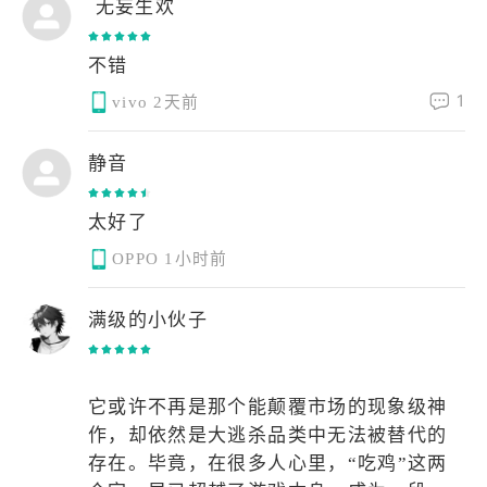
⁫⁬⁠⁮⁢无妄生欢
不错
1
vivo
2天前
静音
太好了
OPPO
1小时前
满级的小伙子
它或许不再是那个能颠覆市场的现象级神
作，却依然是大逃杀品类中无法被替代的
存在。毕竟，在很多人心里，“吃鸡”这两