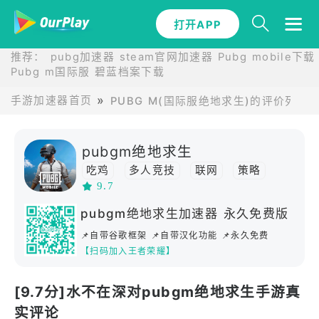
打开APP
推荐：
pubg加速器
steam官网加速器
Pubg mobile下载
Pubg m国际服
碧蓝档案下载
手游加速器首页
PUBG M(国际服绝地求生)的评价列表
pubgm绝地求生
吃鸡
多人竞技
联网
策略
9.7
动作
联机
多人在线
生存
高画质
沙盒
多人
开放世界
pubgm绝地求生加速器 永久免费版
射击
FPS
竞技
移植
枪战
📌自带谷歌框架 📌自带汉化功能 📌永久免费
steam移植
TPS
【扫码加入王者荣耀】
[9.7分]水不在深对pubgm绝地求生手游真
实评论