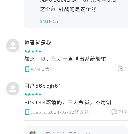
泪水打湿旧封锁，不见当年扶贫人！
这个👍 引战的是这个👎
泪水打湿旧封锁，不见当年的我们！
哪有什么保护装备，而是卡嘉冒着枪林弹
38条回复>
雨给你捡回来的
帅哥就是我
都还可以，但是一直弹出系统繁忙
2
vivo
2天前
用户56pcjh61
BPKTRR邀请码，三天会员，不用谢。
398
Xiaomi
2024-02-12修改过