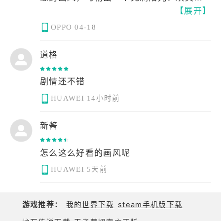
时短，游玩压力小，很适合碎片化时间体
【展开】
羁绊的世界。每一位学生都有着鲜明可爱
驭。在二创里，你可以看到各种各样的爱
验。角色的个人剧情、聊天系统丰富饱
的性格，生动的表情与细腻的演出让角色
丽丝，每一个爱丽丝都是一种独特的口
OPPO
04-18
满，让每个学生都拥有属于自己的故事，
仿佛活了过来，陪伴感十足。
味，有的很可爱，有的很生草，有的很
整体氛围温暖治愈，是侧重剧情体验的优
涩，这么多的爱丽丝，一定能找到你喜欢
道格
质作品。
游戏的剧情温柔又治愈，既有轻松有趣的
的那一只。在这里给大家推荐一个吃头发
日常打闹，也有感人至深的成长与守护。
的爱丽丝，非常可爱，
剧情还不错
在轻松的校园生活之下，藏着细腻的情感
HUAWEI
14小时前
与温暖的故事，让人在游玩时总能感到内
心被轻轻治愈。
新酱
战斗系统简洁流畅，角色搭配丰富，养成
节奏舒适，既不真他宝贝得带劲肝也不压
怎么这么好看的画风呢
抑，无论是休闲打卡还是深入体验都很友
HUAWEI
5天前
好。搭配上动听的配乐与精致的UI，整个
游戏氛围轻松又舒服，让人愿意长久停
留。
游戏推荐：
我的世界下载
steam手机版下载