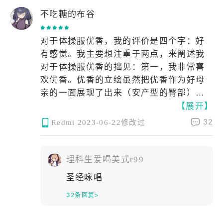
吗？我在瑞典的极光之间见过她。
心。你望着烟火 m，我望着你。因为白子
那晚的极光只宠幸她一人，那夜的
不吃糖的布谷
——BlueArchive
老婆是我最爱的人啊。我希望在我的陪伴
雪花也只为她一人而飘落。绚丽多
下，白子老婆能够一直开开心心。
彩的光线比不过她优雅的眼眸，洁
对于体操服优香，我的评价是四个字：好
夕阳、焰火……泳装白子在这段内容里充
白无瑕的冰雪沾不湿她吹弹可破的
有感觉。我主要想注重于两点，来阐述我
分诠释了看板娘的含金量。当然，无论怎
肌肤，去那找她吧！” “白子在
对于体操服优香的拙见：第一，我非常喜
样，白子老婆永远是我心中的第一。
哪？”我问一朵浪花。 “白子吗？
欢优香。优香的立绘虽然把优香作为好母
夜深了，白子穿着泳装和我同床共枕，能
我在马尔代夫的沙滩上见过她。她
亲的一面展现了出来（​安产​型的臀部）。
够看到白子熟睡后的微笑，一定是在享受
沿着海岸线缓缓漫步，赤脚踩在松
【展开】
但是她这个头发，尤其是双马尾，看起来
这美好的假日时光吧。摸摸白子的小脑
软的沙子上，冰冰凉凉的海水一去
有点奇怪。但是这个羁绊剧情里的优香，
袋，抱在怀里，和白子一起进入梦乡。
32
Redmi
2023-06-22修改过
一来，冲刷着她娇小可爱的脚，海
马尾非常的自然，看上去比较长，真的好
泳装白子真的太棒了！❤️❤️❤️
风也识趣的轻轻撩起她的碎花长
棒，好有感觉。这个泛红的脸颊，迷离的
裙，去那找她吧！” “白子在哪？”
眼神，和这个袖口与手套之间露出的白皙
理科生爱喝美式r99
我问一滴雨水。 白子吗？我在江
手腕，我就不多说了。第二，我非常喜欢
南的弄堂里见过她。细雨微醺，空
圣经咏唱
体操服。这是在很久很久之前，在认识优
气氤氲，她撑着一把油纸伞站在巷
32条回复>
香之前，完完全全的xp使然。然而优香她
口，安静地听着雨滴落在青石板上
不仅穿体操服，她还扎单马尾，她还穿外
的声音。似是在等人，又仿佛只是
套，她竟然还不好好穿外套，她甚至在脸