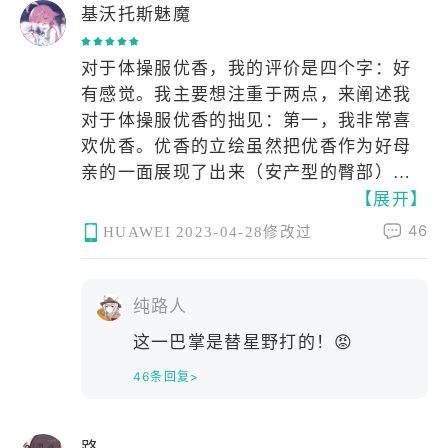
单纯的赏雨，去那找她吧！” 可我
基沃托斯魅魔
上贴星星（真的好可爱）。（倒吸一口凉
只是我，平凡的不能再平凡，要怎
气）我的妈呀，这已经到了仅仅是看一眼
么找到她呢？ 或许我能在后院采
对于体操服优香，我的评价是四个字：好
都能让人癫狂的程度。然而体操服优香并
一束夕阳，暖暖的捧在手心，说：
有感觉。我主要想注重于两点，来阐述我
不实装，她真的只是给你看一眼，哈哈。
“嗨，白子。” 或许我能在冰箱拂
对于体操服优香的拙见：第一，我非常喜
与其说体操服优香让我很有感觉，不如说
一抹白霜，细细搓揉直到化掉，
欢优香。优香的立绘虽然把优香作为好母
说：“嗨，白子。” 或许我能在池
体操服优香就是为了我的xp量身定做的。
亲的一面展现了出来（​安​产型的臀部）。
塘拾到一块圆润的鹅卵石，它依旧
抛开这一切因素，只看性格，优香也是数
【展开】
但是她这个头发，尤其是双马尾，看起来
带有曾经长眠海底的温度。 或许
一数二的好女孩：公私分明，精明能干;但
有点奇怪。但是这个羁绊剧情里的优香，
我能在雨季合伞，让杏花般的雨线
46
是遇到不擅长的事情也会变得呆呆的。我
HUAWEI
2023-04-28修改过
马尾非常的自然，看上去比较长，真的好
落在我的脸上，感受吹面不寒的轻
想和优香一起养一个爱丽丝当女儿，所以
棒，好有感觉。这个泛红的脸颊，迷离的
柔。 原来就在这啊！我恍然大
想在这里问一下大家，要买怎样的枕头才
眼神，和这个袖口与手套之间露出的白皙
悟，原来爱莉从来就不在别的地
纯路人
能做这样的梦呢？优香是越看越可爱的，
手腕，我就不多说了。第二，我非常喜欢
方，爱莉一直住在我的心里呀！
大家可以不必拘束于这机会上的小粗腿优
这一巴掌是替星野打的！😡
嘿，白子，你看！ ​目光所及之
体操服。这是在很久很久之前，在认识优
香，大胆的发现这个又呆又努力的女孩真
46条回复>
处，皆是白子满​怀。​😍😍
香之前，完完全全的xp使然。然而优香她
不仅穿体操服，她还扎单马尾，她还穿外
套，她竟然还不好好穿外套，她甚至在脸
路