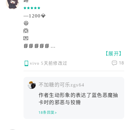
上贴星星（真的好可爱）。（倒吸一口凉
气）我的妈呀，这已经到了仅仅是看一眼
—1200💎
都能让人癫狂的程度。然而体操服优香并
😆
不实装，她真的只是给你看一眼，哈哈。
🙆
与其说体操服优香让我很有感觉，不如说
💌
体操服优香就是为了我的xp量身定做的。
📘📘📘📘📘
抛开这一切因素，只看性格，优香也是数
【展开】
📘📘📘📘📙
一数二的好女孩：公私分明，精明能干;但
🔮✕1🔮✕1🔮✕1🔮✕1🔮✕1
18
是遇到不擅长的事情也会变得呆呆的。我
vivo
5天前修改过
想和优香一起养一个爱丽丝当女儿，所以
想在这里问一下大家，要买怎样的枕头才
不加糖的可乐zgs64
能做这样的梦呢？优香是越看越可爱的，
大家可以不必拘束于这机会上的小粗腿优
作者生动形象的表达了蓝色恶魔抽
香，大胆的发现这个又呆又努力的女孩真
卡时的邪恶与狡猾
正的可爱之处。
18条回复>
天童爱丽丝，一个能手持300斤电磁炮的弱
女子（仿生机器人），今年大概两岁（我