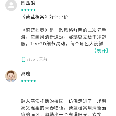
编的），在整个千年里，都是人见人爱的
四匹狼
团宠级人物，如果要问基沃托斯里谁最适
合当女儿，相信大部分ba玩家最先想到的
《蔚蓝档案》好评评价
都是爱丽丝，爱丽丝的女儿性真的太强
了，在这里我想通过两点来和大家讨论一
《蔚蓝档案》是一款风格鲜明的二次元手
下爱丽丝宇宙级别的女儿性具体表现在哪
游。它画风清新通透，赛璐璐立绘干净舒
里。第一，爱丽丝在剧情里塑造的天真无
服，Live2D细节灵动，每个角色人设鲜活
邪形象，真的太美好了。暂且不论她本身
【展开】
立体，群像塑造十分出彩。
就是崭新出场，她这种天真浪漫的说话方
vivo
5天前
式，以特殊的视角，温柔对待一切的说话
游戏配乐质量极高，曲风丰富多变，轻快
态度，还有各种各样，不加掩饰的丰富小
的校园日常、沉重的主线篇章都有适配的
离瑰
表情，活脱脱就是一个不谙世事，惹人怜
BGM，很多配乐广受喜爱。剧情兼顾轻松
爱的孩童形象。尤其是她的声音，非常的
欢乐的校园日常与格局宏大的主线故事，
温柔。第二，爱丽丝在二创中有着极其丰
既有诙谐有趣的校园趣事，也有充满温度
富的形象，爱丽丝很好。好就好在她的可
与深度的叙事，情感表达真挚动人。
踏入基沃托斯的校园，仿佛走进了一场明
塑性极高，爱丽丝就像一张白纸，你在上
亮又温柔的青春物语。蔚蓝档案用清新治
面画什么，她就是什么，上到爆粗口的怀
日常玩法轻量化，扫荡机制完善，每日耗
愈的画风，勾勒出一个充满阳光、欢笑与
女儿，下到可怜兮兮的小哭包，她都能驾