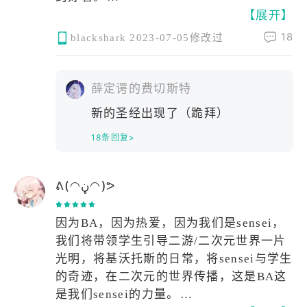
【展开】
穿着泳装的白子，眼神更加充满了爱意和
妩媚。?
18
blackshark
2023-07-05修改过
虽然白子泳装的布料是阿拜多斯学生中最
多的。但是，这件泳装却能够很好的将白
子经常运动过后的完美无瑕的身材展现给
薛定谔的费切斯特
为师。这件高叉泳装能够显得白子洁白的
新的圣经出现了（跪拜）
大腿更加得修长。???
18条回复>
在太阳太强烈的时候，白子还会再套件防
晒衣，保护自己细嫩的皮肤。这个样子，
也很可爱。
ᕕ(◠ڼ◠)ᕗ
整身衣服，很适合白子在水中游泳。当我
和大叔一起在海里玩耍时会发现，有两只
因为BA，因为热爱，因为我们是sensei，
狼耳朵浮在海面上，头上有着蓝色的光
我们将带领学生引导二游/二次元世界一片
环。
光明，将基沃托斯的日常，将sensei与学生
白子游到我的身边破水而出，如同出水之
的奇迹，在二次元的世界传播，这是BA这
芙蓉。海水浸湿了白子的毛绒绒的狼耳、
是我们sensei的力量。
光滑的肌肤和柔滑的泳装，在太阳的照耀