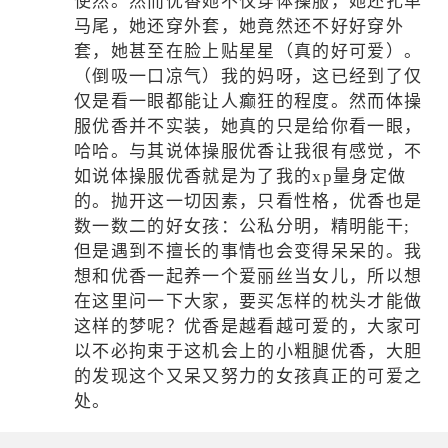
使然。然而优香她不仅穿体操服，她还扎单
马尾，她还穿外套，她竟然还不好好穿外
套，她甚至在脸上贴星星（真的好可爱）。
（倒吸一口凉气）我的妈呀，这已经到了仅
仅是看一眼都能让人癫狂的程度。然而体操
服优香并不实装，她真的只是给你看一眼，
哈哈。与其说体操服优香让我很有感觉，不
如说体操服优香就是为了我的xp量身定做
的。抛开这一切因素，只看性格，优香也是
数一数二的好女孩：公私分明，精明能干;
但是遇到不擅长的事情也会变得呆呆的。我
想和优香一起养一个爱丽丝当女儿，所以想
在这里问一下大家，要买怎样的枕头才能做
这样的梦呢？优香是越看越可爱的，大家可
以不必拘束于这机会上的小粗腿优香，大胆
的发现这个又呆又努力的女孩真正的可爱之
处。