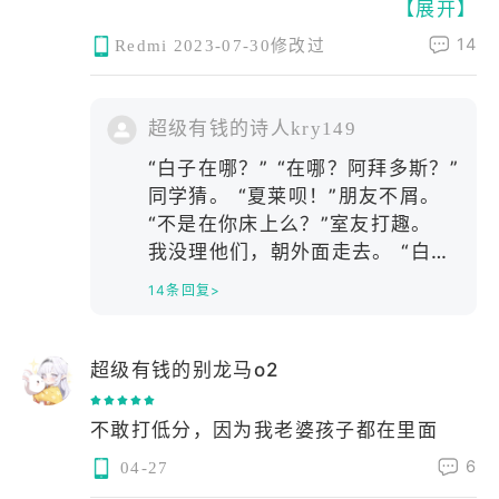
【展开】
或许有人说，他们是玩物丧志的中二病患
下闪烁着光芒。之后还可以看见水滴形成
者，他们只是相信，这世间除了眼前的苟
14
一条条溪流流经泳衣和白子的皮肤。当我
Redmi
2023-07-30修改过
且，还有一个美好的世界，那里学生欢
盯着可爱的白子时，可爱的白子会脸红，
笑，学生食之，学生为所喜之事奋斗，学
拉着我的手说∶sensei，一起来游泳吧！
生品茶，学生说好热啊，学生抱着围巾，
超级有钱的诗人kry149
夕阳西下，泳装白子背对着夕阳，左手放
学生唱着垂怜经，学生仗枪笑，学生团结
在脑后……将白子美少女清纯的一面非常
“白子在哪？” “在哪？阿拜多斯？”
雪中迎苦难。
好的展示了出来。这一幕是多么美妙，令
同学猜。 “夏莱呗！”朋友不屑。
但他们却不知道这里有sensei所热爱的一
我不禁摁下相机的快门。穿着泳装的白子
“不是在你床上么？”室友打趣。
切，它不是幻想他在我们心中在我们手
张着小嘴，注视着我。
我没理他们，朝外面走去。 “白子
上。或许有许多人只是为了玩玩，但是真
盯着泳装白子入了迷，很快就到了夜晚。
在哪？”我问一只知更鸟。 “白子
14条回复>
正的sensei才能看到学生的笑容，看到这个
吗？我在加州的一棵棕榈树下见过
我和大家一起吃着烧烤，聊着度假期间快
故事的温馨，看到学生与你日常/与你的奇
她。黄昏时刻，夕阳漫过天际线撒
乐的事情。
迹，治愈你充满你的内心，给生活带来美
在了她的裙子上，她整个人都被染
后来，白子准备好了大炮仗。烟花升入空
超级有钱的别龙马o2
好与希望，奇迹总会发生，或许遇到ᴮˡᵘᵉ
成了浪漫的金黄，比丰收时节的小
中爆炸开来，照亮了夜空。白子酱望着烟
ᴬʳᶜʰⁱᵛᵉ就是属于你的奇迹。
麦还要动人，比草地上盛开的水仙
花，不禁流露出了微笑。烟花的光芒照亮
不敢打低分，因为我老婆孩子都在里面
还要唯美，去那找她吧！” “白子
了白子银灰色的头发和洁白的面庞。我注
6
04-27
Where All Miracles Begin
在哪？”我问一片白雪。 “白子
视着白子卡哇伊的侧脸，内心也非常的开