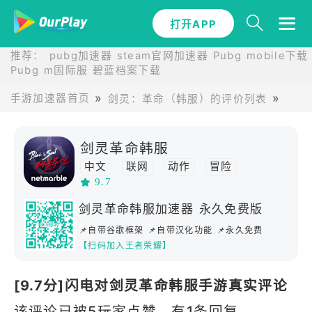
打开APP
推荐：
pubg加速器
steam官网加速器
Pubg mobile下载
Pubg m国际服
碧蓝档案下载
手游加速器首页
剑灵：革命（韩服）的评价列表
闪电
剑灵革命韩服
中文
联网
动作
冒险
9.7
角色扮演
多人
移植
剧情向
MMORPG
剑灵革命韩服加速器 永久免费版
📌自带谷歌框架 📌自带汉化功能 📌永久免费
【扫码加入王者荣耀】
[9.7分]闪电对剑灵革命韩服手游真实评论
该评论已被5玩家点赞，有1条回复。