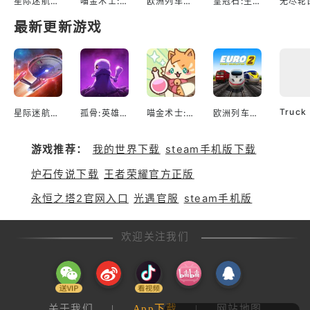
星际迷航：舰队指挥官
喵金术士:猫咪合并大亨
欧洲列车模拟2
皇冠石:生存
最新更新游戏
星际迷航：舰队指挥官
孤骨:英雄杀手
喵金术士:猫咪合并大亨
欧洲列车模拟2
游戏推荐：
我的世界下载
steam手机版下载
炉石传说下载
王者荣耀官方正版
永恒之塔2官网入口
光遇官服
steam手机版
欢迎关注我们
关于我们
|
App下载
|
网站地图