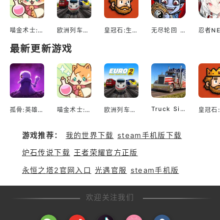
喵金术士:猫咪合并大亨
欧洲列车模拟2
皇冠石:生存
无尽轮回 鬼域摸金
最新更新游戏
Truck Simulator EVO: Drive USA
孤骨:英雄杀手
喵金术士:猫咪合并大亨
欧洲列车模拟2
游戏推荐：
我的世界下载
steam手机版下载
炉石传说下载
王者荣耀官方正版
永恒之塔2官网入口
光遇官服
steam手机版
欢迎关注我们