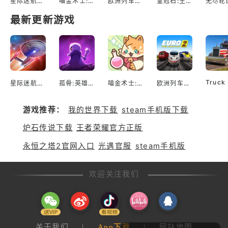
星际迷航：舰队指挥官
喵金术士:猫咪合并大亨
欧洲列车模拟2
皇冠石:生存
最新更新游戏
星际迷航：舰队指挥官
孤骨:英雄杀手
喵金术士:猫咪合并大亨
欧洲列车模拟2
游戏推荐：
我的世界下载
steam手机版下载
炉石传说下载
王者荣耀官方正版
永恒之塔2官网入口
光遇官服
steam手机版
欢迎关注我们
关于我们
|
App下载
|
网站地图