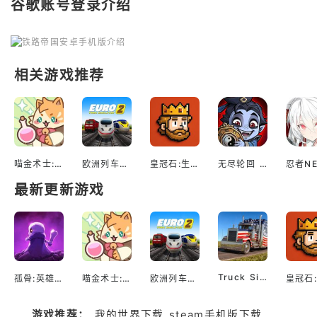
谷歌账号登录介绍
相关游戏推荐
喵金术士:猫咪合并大亨
欧洲列车模拟2
皇冠石:生存
无尽轮回 鬼域摸金
最新更新游戏
Truck Simulator EVO: Drive USA
孤骨:英雄杀手
喵金术士:猫咪合并大亨
欧洲列车模拟2
游戏推荐：
我的世界下载
steam手机版下载