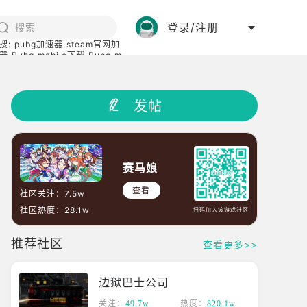
登录/注册
搜:
pubg加速器
steam官网加
器
Pubg mobile下载
Pubg m
际服
碧蓝档案下载
发帖
赛马娘
查看
社区关注：
7.5w
社区热度：
28.1w
扫码加入该游戏社区
推荐社区
查看更多>>
边狱巴士公司
关注：
49.7w
热度：
820.1w