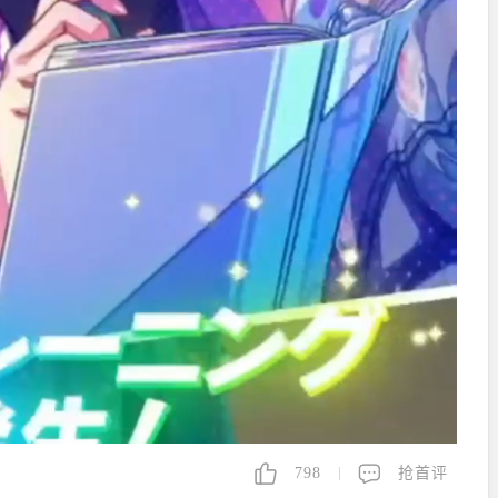
798
抢首评