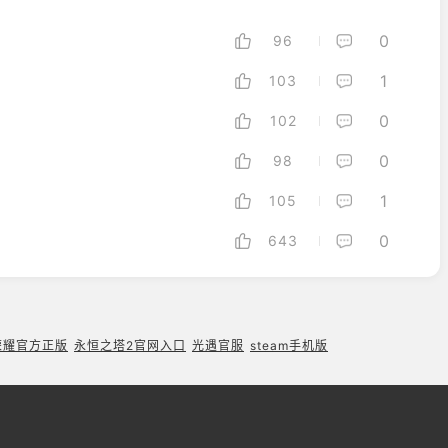
0
96
1
103
0
102
0
98
1
105
0
643
荣耀官方正版
永恒之塔2官网入口
光遇官服
steam手机版