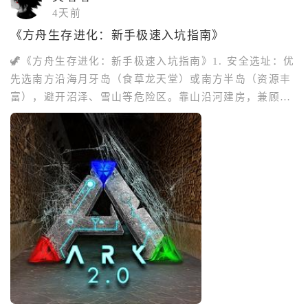
4天前
《方舟生存进化：新手极速入坑指南》
🦖《方舟生存进化：新手极速入坑指南》1. 安全选址：优
先选南方沿海月牙岛（食草龙天堂）或南方半岛（资源丰
富），避开沼泽、雪山等危险区。靠山沿河建房，兼顾资
源与安全。 2. 生存三件套：• 工具：徒手撸树捡石→速
造石镐（挖石头）、石斧（砍木材）； • 生存：做水袋
（内陆饮水）、睡袋（固定复活点）； • 武器：长矛近
战+弹弓（击晕小恐龙）。 3. 属性