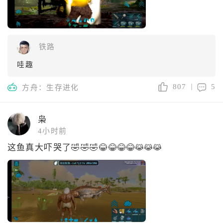
铁路
哇趣
807
5
方舟：生存进化
枭
4小时前
这鱼真大吓哭了🤣🤣🤣😂😂😂😂😹😹😹