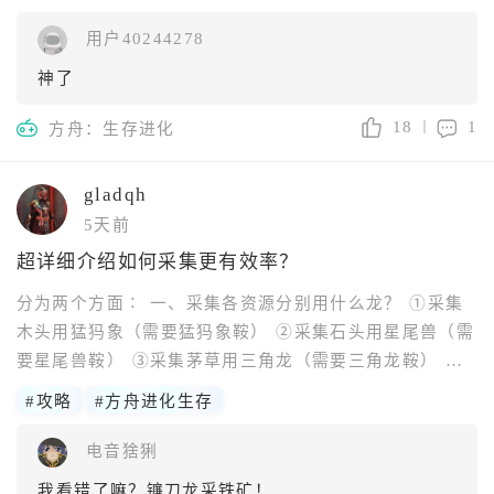
用户40244278
神了
18
1
方舟：生存进化
gladqh
5天前
超详细介绍如何采集更有效率？
分为两个方面∶ 一、采集各资源分别用什么龙？ ①采集
木头用猛犸象（需要猛犸象鞍） ②采集石头用星尾兽（需
要星尾兽鞍） ③采集茅草用三角龙（需要三角龙鞍） ④
采集浆果用三角龙、雷龙、巨犀（都需要龙鞍） ⑤采集纤
#攻略
#方舟进化生存
维用巨猿（开巡逻模式会自动采集） &nb
电音猞猁
我看错了嘛？镰刀龙采铁矿！