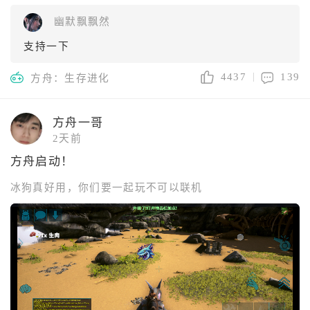
幽默飘飘然
支持一下
4437
139
方舟：生存进化
方舟一哥
2天前
方舟启动！
冰狗真好用，你们要一起玩不可以联机