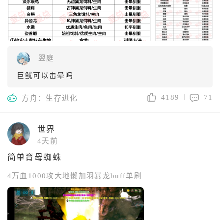
翌庭
巨鱿可以击晕吗
4189
71
方舟：生存进化
世界
4天前
简单育母蜘蛛
4万血1000攻大地懒加羽暴龙buff单刷