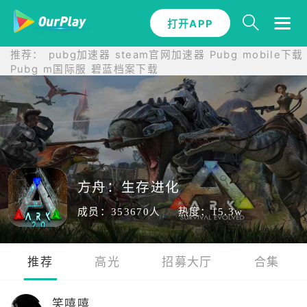
打开APP
打开APP
推荐：
pubg加速器
steam官网加速器
Pubg mobile下载
Pubg m国际服
碧蓝档案下载
方舟：生存进化
成员：353670人
热度：15.3w
推荐
高光
招募大厅
合集
笑嘻嘻