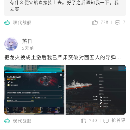
有什么便宜船直接挂上去。好了之后通知我一下，我
去买
778
7
现代战舰
落日
5天前
把龙火换成土激后我已严肃突破对面五人的导弹攻击
730
抢首评
现代战舰