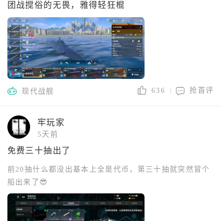
团战搅俗的无畏，雅得轻狂棍
636
抢首评
现代战舰
牢玩家
5天前
免费三十抽出了
前20抽什么都没出基本上全是代币，第三十抽就突然冒个
船出来了😎