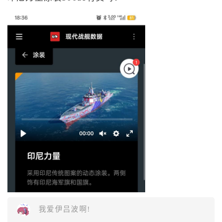
我爱伊吕波啊!