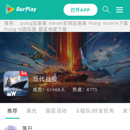
打开APP
打开APP
推荐：
pubg加速器
steam官网加速器
Pubg mobile下载
Pubg m国际服
碧蓝档案下载
现代战舰
成员：61668人
热度：8775
推荐
高光
版区活动
⚓组队/好友任务
关
落日