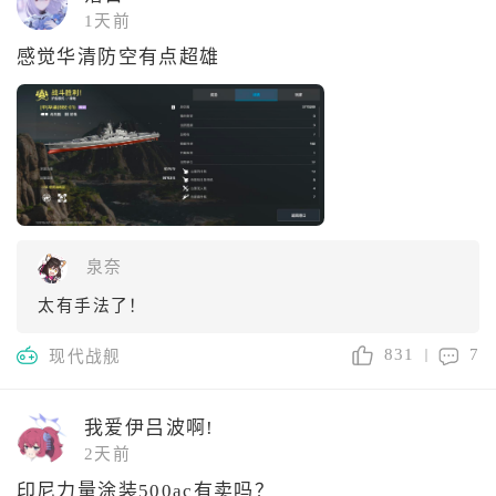
1天前
感觉华清防空有点超雄
泉奈
太有手法了！
831
7
现代战舰
我爱伊吕波啊!
2天前
印尼力量涂装500ac有卖吗？