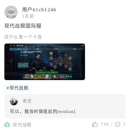
用户61cb1246
5天前
现代战舰国际服
这什么鬼一个十连
#现代战舰
善变
可以，我当时保底出的[wulian]
734
3
现代战舰