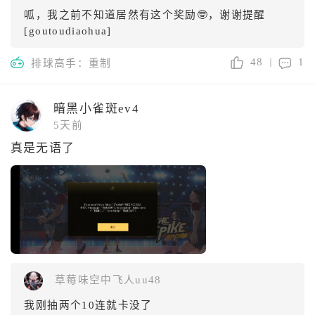
呱，我之前不知道居然有这个奖励🤓，谢谢提醒
[goutoudiaohua]
48
1
排球高手：重制
暗黑小雀斑ev4
5天前
真是无语了
草莓味空中飞人uu48
我刚抽两个10连就卡没了