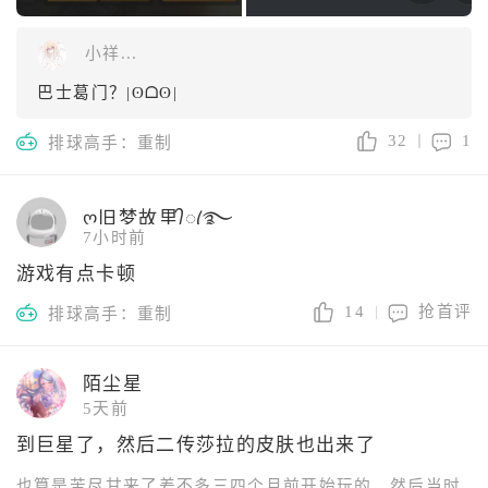
小祥...
巴士葛门？|ʘᗝʘ|
32
1
排球高手：重制
ღ旧梦故里᭄ꦿ࿐
7小时前
游戏有点卡顿
14
抢首评
排球高手：重制
陌尘星
5天前
到巨星了，然后二传莎拉的皮肤也出来了
也算是苦尽甘来了差不多三四个月前开始玩的，然后当时