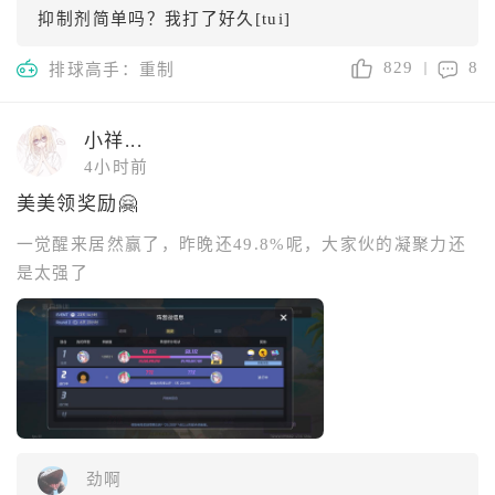
抑制剂简单吗？我打了好久[tui]
829
8
排球高手：重制
小祥...
4小时前
美美领奖励🤗
一觉醒来居然赢了，昨晚还49.8%呢，大家伙的凝聚力还
是太强了
劲啊