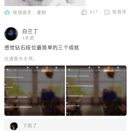
827
抢首评
排球高手：重制
白兰丁
4天前
感觉钻石段位最简单的三个成就
光速晋升大师。
下雨了.