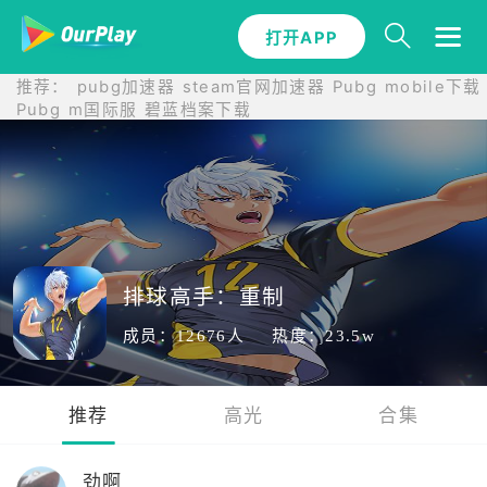
打开APP
打开APP
推荐：
pubg加速器
steam官网加速器
Pubg mobile下载
Pubg m国际服
碧蓝档案下载
排球高手：重制
成员：12676人
热度：23.5w
推荐
高光
合集
劲啊