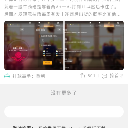
凭着一股牛劲硬是靠着两A+一A-打到11-4然后卡住了。
后面才发现竞技场每周有发十连然后出货的概率比其他池
子会高（虽然先在普池出了个零就是了），然后就是打完
现有全部剧情。 对于这个大师升巨星我的建议是我这里已
完成这两个和签到25天，这样可以少一点坐牢的时间每天
上线做个日常就行
801
抢首评
排球高手：重制
没有更多了