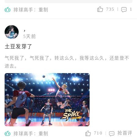
735
1
排球高手：重制
，
5天前
土豆发芽了
气死我了，气死我了，转这么久，我等这么久，还是登不
进去。
710
抢首评
排球高手：重制