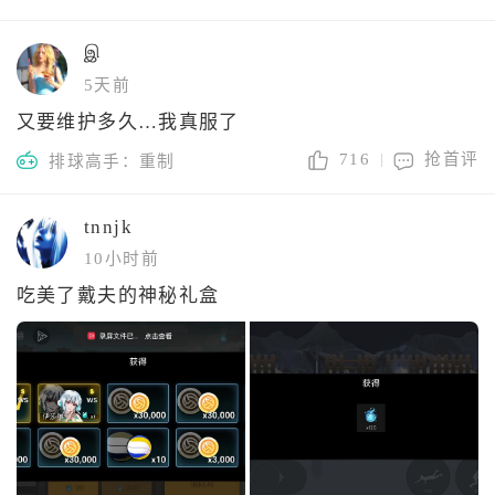
இ
5天前
又要维护多久…我真服了
716
抢首评
排球高手：重制
tnnjk
10小时前
吃美了戴夫的神秘礼盒