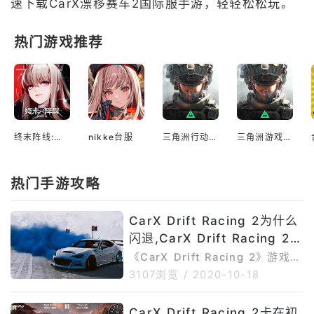
速下载CarX漂移赛车2国际服手游，轻轻松松玩。
热门游戏推荐
终末阵线:伊诺贝塔官服
nikke台服
三角洲行动游戏
三角洲游戏官网
热门手游攻略
CarX Drift Racing 2为什么
闪退,CarX Drift Racing 2进
不去怎么回事
《CarX Drift Racing 2》游戏是
CarX系列中最新推出的一款赛车
3107浏览
/
2020-10-18
竞速类游戏，在前作基础上全新推
出了新的赛车类型和赛道场景，以
CarX Drift Racing 2卡在初