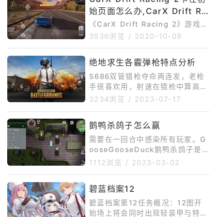
及还有各种加速道具等
始页面怎么办,CarX Drift Ra
cing 2卡在登录界面进不去
《CarX Drift Racing 2》游戏是
CarX系列中最新推出的一款赛车
3536浏览
/
2020-10-09
竞速类游戏，在前作基础上全新推
出了新的赛车类型和赛道场景，以
绝地求生各霰弹枪特点分析
及还有各种加速道具等
S686双管猎枪夺命两连发，老枪
手很喜欢用，射速在猎枪中算高
的，配备上猎枪收束器这个神器，
3234浏览
/
2023-07-17
十分好用。猎枪收束器的原理就是
把子弹的分布收束一些，这样一定
鹅鸭杀鸽子怎么赢
意义上也能增加攻击距离，据说最
远可以打中50m的目标，就是离得
需要在一回合中感染所有玩家。G
远了伤害降低。毕竟霰弹枪是25*
ooseGooseDuck鹅鸭杀鸽子是中
9的伤害，就是9发全中必死，但
立阵营角色，技能可以感染别人，
1112浏览
/
2023-03-02
是没中一两颗，伤害就会少了很
鸽子需要在一回合中感染所有玩家
多。推荐指数：★★★☆☆推荐人
获胜，越到后面越容易赢。鹅鹅鸭
群：枪法很刚的老手。不推荐不熟
碧蓝档案12
游戏是一款休闲的游戏，玩家在游
悉这个枪械的人使用推荐理由：两
戏扮演一只好看的鸭子在里面进行
碧蓝档案第12任务概况：12图开
连发入魂
解谜，在里面进行合理的判断，将
始场上将会同时出现轻装甲与特殊