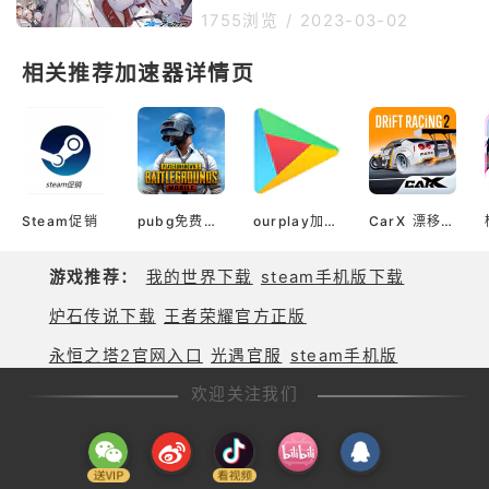
冒名假的狼人寻找出来，有很多的
装甲类型敌人，但按攻略推荐的路
1755浏览
/
2023-03-02
任务可以完成，获得道具，更快的
线走并不会出现某一队需要同时处
获得游戏的胜利，每次到通风口的
理轻装甲与特殊装甲的情况，且由
相关推荐加速器详情页
时候都要杀死一个角色，成为最后
于SUB任务敌人几乎全为轻装甲
的赢家。一款很热门的角色扮演的
（仅12-4到12-5的SUB任务中敌
人为特殊装甲），推荐配队为一队
爆发二队神秘。（其实若有闲情逸
致自己去钻研走法，地图上敌人的
配置就是对解答的暗示了）BOSS
点有重装甲的ユウカ（国际服：优
Steam促销
pubg免费加速器
ourplay加速器官网
CarX 漂移赛车 2
香/祐香，没包人），神秘打重
游戏推荐：
我的世界下载
steam手机版下载
炉石传说下载
王者荣耀官方正版
永恒之塔2官网入口
光遇官服
steam手机版
欢迎关注我们