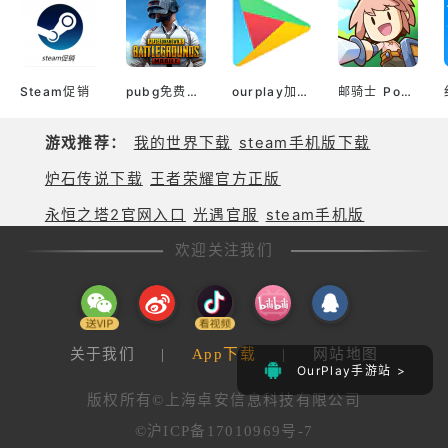
Steam促销
pubg免费加速器
ourplay加速器官网
邮骑士 Postknight
游戏推荐：
我的世界下载
steam手机版下载
炉石传说下载
王者荣耀官方正版
永恒之塔2官网入口
光遇官服
steam手机版
欢迎关注我们
关于我们
|
App下载
|
网站地图
OurPlay手游站 >
版权所有©上海卓安信息科技有限公司
©沪ICP备17010969号-7