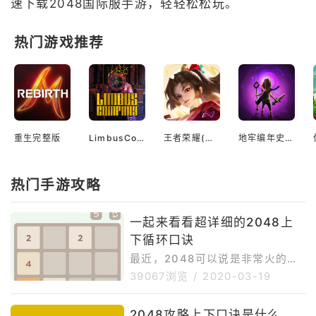
速下载2048国际服手游，轻轻松松玩。
热门游戏推荐
重生完整版
LimbusCompany官网
王者荣耀(国际服)安装
地牢编年史安卓中文版
热门手游攻略
一起来看看超详细的2048上
下循环口诀
最近，2048可以说是非常火的一
款游戏，大家都玩的怎么样了呢？
39067浏览
/
2020-03-19
接下来就让我们来为各位朋友们整
理下2048上下循环口诀，想必大
2048攻略上下口诀是什么，