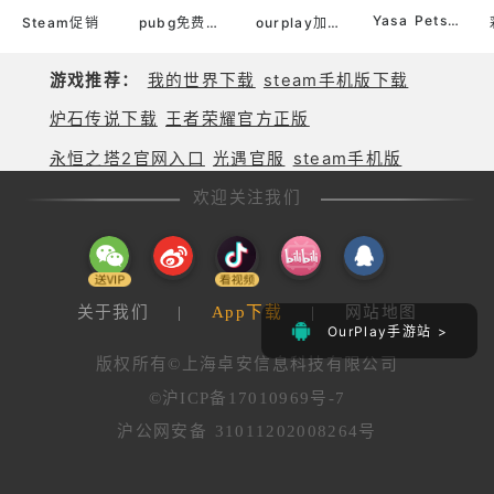
Yasa Pets Farm
Steam促销
pubg免费加速器
ourplay加速器官网
游戏推荐：
我的世界下载
steam手机版下载
炉石传说下载
王者荣耀官方正版
永恒之塔2官网入口
光遇官服
steam手机版
欢迎关注我们
关于我们
|
App下载
|
网站地图
OurPlay手游站 >
版权所有©上海卓安信息科技有限公司
©沪ICP备17010969号-7
沪公网安备 31011202008264号