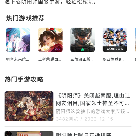
速下载阴阳师国服手游，轻轻松松玩。
热门游戏推荐
初音未来缤纷舞台中文版官服
王者荣耀国际版本
三角洲正版下载入口
职业棒球9官方最新版
热门手游攻略
《阴阳师》关闭越南服,理由让
网友泪目,国家领土神圣不可
侵...
阴阳师这款抽卡的游戏大家应该都
听说过。这款游戏于201年9月9日
3482浏览
/
2022-12-15
全平台公测。当时上线的时候可以
引起了不小的轰动。不少玩家还一
阴阳师七曜日正确排序