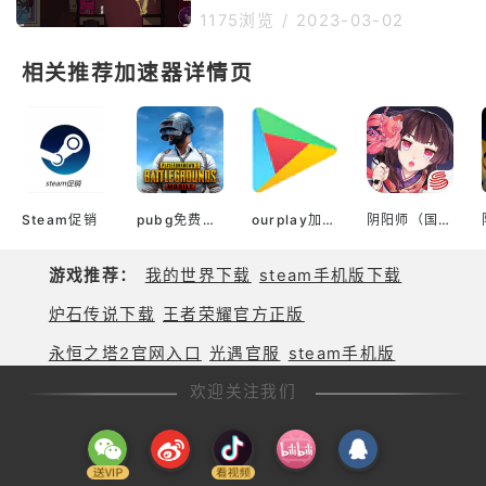
题，在手机的弱网环境中，游玩g
和国内发行商联系合作，计划推出
1175浏览
/
2023-03-02
oosegooseduck鹅鸭杀的时候会
国服手游版本，后续上线时间待
出现进不去游戏的情况，这里推荐
定，敬请期待！为了让大家可以抢
相关推荐加速器详情页
大家使用加速器，加速器但支持手
先体验到有趣的对局，找来了国际
机上加
服版本，可以先玩一玩试试哦，非
常魔性，外国友人也很配合，请各
位在游戏的过程中保持文明，小学
生异常活跃！游戏简介：鹅，鹅，
鸭子？鹅，鹅，鸭子？这是一个社
交推理游戏，你和你的伙伴们必须
Steam促销
pubg免费加速器
ourplay加速器官网
阴阳师（国服）
合作完成你的任务。请注意那些恶
游戏推荐：
我的世界下载
steam手机版下载
炉石传说下载
王者荣耀官方正版
永恒之塔2官网入口
光遇官服
steam手机版
欢迎关注我们