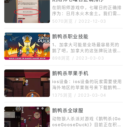
度认为这款游戏会超越王者荣耀。
虽然事实证明王者荣耀更胜一筹。
在阴阳师游戏中，七曜日的正确排
但阴阳师也是发展得还可以。现在
序为：日月水火木金土。我们需要
的游戏是越做越大。许多游戏都在
了解到，这个每日逢魔中的一道逢
5070浏览
/
2022-12-03
海外建立了服务器。今天要和大家
魔密信题，如果玩家记不住答案的
说的事就是关于阴阳师越南服务器
话，那么可以用这个小技巧——我
鹅鸭杀职业技能
的事。在2019年10月16日阴阳师
们日常生活中的顺口溜都是“金木
越南服突然停止了发行。为什么停
水火土”，而在答案中，有“金木水
1、加拿大可能是全场最容易死的
止发行呢？难道赚钱他不香吗？其
火土”的都是错误的。如果我们还
鹅了吧，加拿大的这张牌玩法很简
记不住的话，那么可以返回到主页
单，就是开局告诉大家我是单走牌
898浏览
/
2023-03-03
的庭院里面去，点击左侧的地藏
然后自己一个人单走，在单走中要
像，在地藏像前面有使用七曜记日
确保自己一定是被鸭子杀掉，或者
的木牌。具体解析什么是七曜日？
鹅鸭杀苹果手机
被中立方杀掉。可千万不要被好人
所谓的七曜日，就是对一星期七天
带刀噶掉啊。请注意在不考虑鸭子
ios设备：ios设备的玩家需要使用
的一种称呼
的情况下，如果是被地形杀。加拿
海外地区的苹果账号来下载鹅鸭
大并不会报警，如被滚死砸死、被
杀，如果没有海外苹果账号的话可
1375浏览
/
2023-03-04
烧死、被淹死、被吊灯砸死等。所
以直接到某宝进行购买，在苹果商
以要特别注意不要被狼骗到有地形
店打开后切换到海外地区的苹果账
杀的地方。如果在第一轮只死一人
鹅鸭杀全球服
号，之后直接搜索“GooseGoose
的情况下，目前大家的共识是刀到
Duck”下载即可。不过由于goose
动物狼人杀派对游戏《鹅鸭杀(Go
了加拿大，
gooseduck鹅鸭杀的服务器问
oseGooseDuck)》目前正在积极