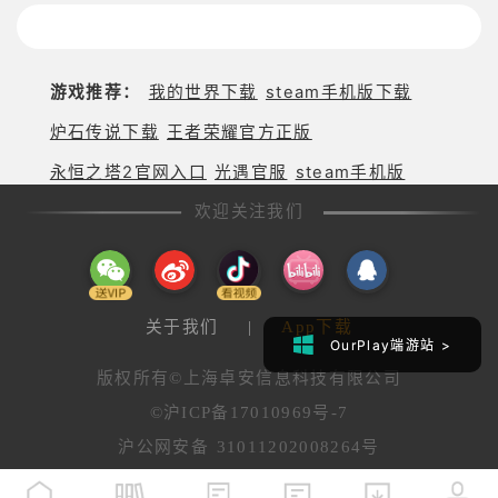
游戏推荐：
我的世界下载
steam手机版下载
炉石传说下载
王者荣耀官方正版
永恒之塔2官网入口
光遇官服
steam手机版
欢迎关注我们
关于我们
|
App下载
OurPlay端游站 >
OurPlay端游站 >
版权所有©上海卓安信息科技有限公司
©沪ICP备17010969号-7
沪公网安备 31011202008264号