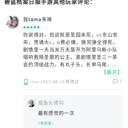
碧蓝档案日服手游其他玩家评论：
我tama来辣
你说得对，但这就是圣园未花，cv东山奈
央，贯通大c，6费必爆，换完弹全得死，
剧情里一夫当关万夫莫开为阿里乌斯小队
唱响救赎圣歌的公主。是剧情里圣三一茶
会的顶级战力，有丸子头，长单马尾，体
【展开】
操服，学生泳装，茶会正常制服和无袖制
服以及战损。战斗时有被渚塞瑞士卷的彩
7
vivo
2023-08-16修改过
蛋，咖啡厅里被塞礼物会兴奋地扑通扑通
小翅膀，个人剧情里单控sensei一晚上让为
师强行坐怀不乱柳下惠，c102单人同人志
咸鱼头修勾
第一。
最有感觉的一次
7条回复>