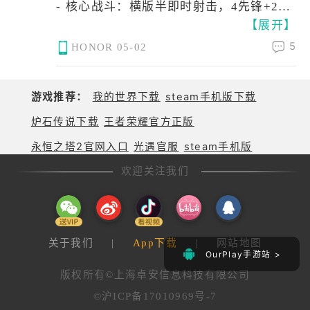
- 核心战斗：横版半即时射击，4先锋+2支
【展开】
援编队，掩体躲伤害+属性克制+技能循
环，自动战斗+扫荡齐全，日常10-20分钟
5
HONOR
05-02
清完，极度护肝。
- 内容结构：主线+活动+总力战（高难
BOSS）+竞技场（非强制），纯PVE无社
游戏推荐：
我的世界下载
steam手机版下载
交压力；后期偏重复，高难依赖练度与角
炉石传说下载
王者荣耀官方正版
色广度，“凹暴击”常见。
永恒之塔2官网入口
光遇官服
steam手机版
- 上手门槛：低，新手友好；精通需配队与
技能节奏，轻度策略、重度养成。
欢迎关注我们
美术音乐：二游天花板，治愈感拉满
- 美术：清新赛璐璐画风，蓝白主色调通
关于我们
|
App下载
|
网站地图
OurPlay手游站 >
透；顶级Live2D立绘，表情/呼吸/互动细
版权所有©上海卓安信息科技有限公司
腻；3D战斗小人精致，枪械与掩体细节到
位。
©沪ICP备17010969号-7