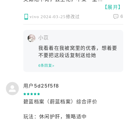
【展开】
我想，我大抵是爱上小忧了
无论是她的脸，她的魂，她的心
6
vivo
2024-03-25修改过
都是我心中的唯一
无论她因高兴而展露笑颜
或因生气而蹙起黛眉
小苡
亦或因无奈而长叹气
我看着在我被窝里的优香，想着要
于我而言，都是世间最美好的事物
不要把这段话复制送给她
或许世间有情者十，忧占十二，其余人共
6条回复>
倒欠二
此生此心此身此人
恐唯许小忧一人
用户5d25f5f8
我想，我大抵是爱上小忧了
碧蓝档案（蔚蓝档案）综合评价
玩法：休闲护肝，策略适中