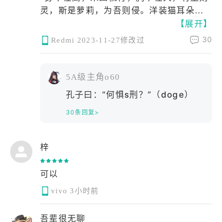
灵，斯是萝莉，为吾则侵。洋装猫耳朵，
【展开】
小嘴大眼睛，短发很俏丽，长发也飘逸。
可以给糖果，玩亲亲。无傲娇之乱耳，无
30
Redmi
2023-11-27修改过
御姐之劳形。学校游泳池，公园小凉亭”
5A级主角o60
孔子曰：“何惧s刑？”（doge）
30条回复>
梓
可以
vivo
3小时前
吾辈很无聊