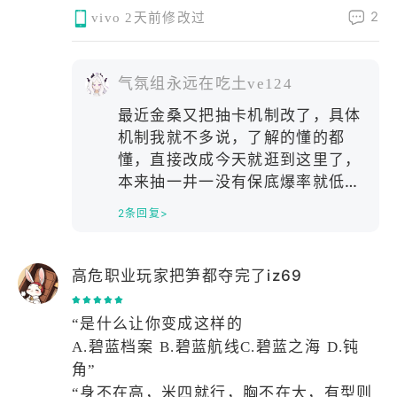
生中收获治愈与感动
2
vivo
2天前修改过
战斗采用低门槛的半自动策略模式，日常
扫荡轻松，非常适合当作不肝不氪的副
游。不过，养成资源较为分散，且抽卡概
气氛组永远在吃土ve124
率较低容易歪卡，对全图鉴收集党不太友
最近金桑又把抽卡机制改了，具体
好。如果追求硬核操作或高强度竞技需谨
机制我就不多说，了解的懂的都
慎；若偏爱剧情与角色养成，它会是非常
懂，直接改成今天就逛到这里了，
治愈的选择
本来抽一井一没有保底爆率就低，
现在又改了那什么今天就逛到这里
2条回复>
了的机制 现在我就把话撂这，金
桑你要不赶紧把机制改回来，你信
不信我连夜去韩国喂你吃含铜花生
高危职业玩家把笋都夺完了iz69
😃
“是什么让你变成这样的
A.碧蓝档案 B.碧蓝航线C.碧蓝之海 D.钝
角”
“身不在高，米四就行，胸不在大，有型则