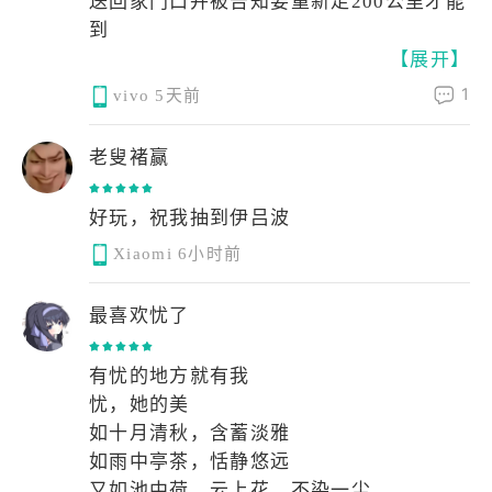
送回家门口并被告知要重新走200公里才能
到
【展开】
1
vivo
5天前
老叟褚赢
好玩，祝我抽到伊吕波
Xiaomi
6小时前
最喜欢忧了
有忧的地方就有我
忧，她的美
如十月清秋，含蓄淡雅
如雨中亭茶，恬静悠远
又如池中荷，云上花，不染一尘