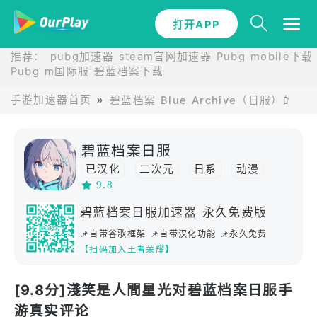
打开APP
推荐：
pubg加速器
steam官网加速器
Pubg mobile下载
Pubg m国际服
碧蓝档案下载
手游加速器首页
碧蓝档案 Blue Archive（日服）的评
碧蓝档案日服
已汉化
二次元
日系
动漫
9.8
角色扮演
养成
多人竞技
碧蓝档案日服加速器 永久免费版
📌自带谷歌框架 📌自带汉化功能 📌永久免费
【扫码加入王者荣耀】
[9.8分]淺笑是人間星光对碧蓝档案日服手
游真实评论