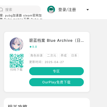
登录/注册
搜:
pubg加速器
steam官网加
器
Pubg mobile下载
Pubg m
际服
碧蓝档案下载
碧蓝档案 Blue Archive（日服）
9.8
角色扮演
二次元
养成
日系
更新时间：2025-04-27
动漫
多人竞技
已汉化
扫码下载
专区
OurPlay免费下载