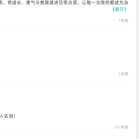
雨，将成长、勇气与救赎揉进日常点滴，让每一次陪伴都成为治
【展开】
1天前
藏着对角色的深度理解；养成系统松弛友好，零氪也能从容追随
场景充满呼吸感，角色的一颦一笑都鲜活可触。
与双向奔赴的运营诚意，在二次元手游中开辟出独属的治愈天地。
”，在守护平凡日常的过程中，重拾青春最本真的美好与力量。
案吗？
1天前
人实测）
7小时前