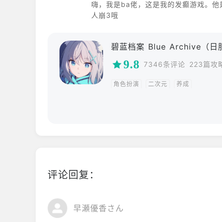
嗨，我是ba佬，这是我的发癫游戏。
人崩3哦
碧蓝档案 Blue Archive（
9.8
7346条评论
223篇攻
角色扮演
二次元
养成
评论回复：
早瀬優香さん