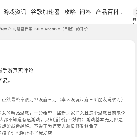
游戏资讯
谷歌加速器
攻略
问答
产品百科
热
速
Qw⊙ 对碧蓝档案 Blue Archive（日服）的评价
国
日服手游真实评论
回复。
，虽然最终章很刀但没崩三刀（本人没玩过崩三听朋友说很刀）
少女的精品游戏，十分希望一些新玩家涌入且这个游戏目前来说
多人都不知道有这游戏，只知道银行不妙曲）游戏基本无刀但是
游戏能越做越好。不说了为师要去和星野看鲸鱼了
的孩子谁也阻止不了我发店