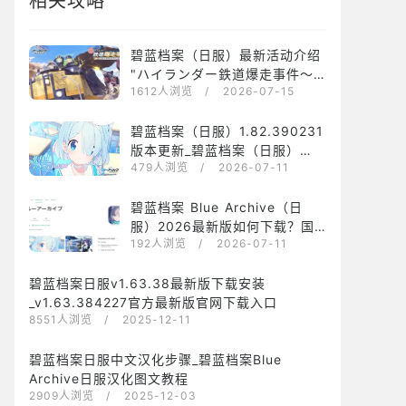
相关攻略
碧蓝档案（日服）最新活动介绍
"ハイランダー鉄道爆走事件～
1612人浏览
/ 2026-07-15
そして列車はなくなった～"
碧蓝档案（日服）1.82.390231
版本更新_碧蓝档案（日服）
479人浏览
/ 2026-07-11
1.82.390231最新版下载安装
碧蓝档案 Blue Archive（日
服）2026最新版如何下载？国
192人浏览
/ 2026-07-11
内手机下载安装碧蓝档案 Blue
Archive（日服）方法介绍
碧蓝档案日服v1.63.38最新版下载安装
_v1.63.384227官方最新版官网下载入口
8551人浏览
/ 2025-12-11
碧蓝档案日服中文汉化步骤_碧蓝档案Blue
Archive日服汉化图文教程
2909人浏览
/ 2025-12-03